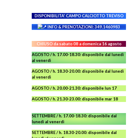
DISPONIBILITA' CAMPO
CALCIOTTO TREVISO
INFO & PRENOTAZIONI: 349.1460983
CHIUSO da sabato 08 a domenica 16 agosto
AGOSTO / h. 17.00-18.30: disponibile dal lunedì
al venerdì
AGOSTO
/ h. 18.30-20.00: disponibile
dal lunedì
al venerdì
AGOSTO / h. 20.00-21.30: disponibile lun 17
AGOSTO
/ h. 21.30-23.00:
disponibile
mar 18
SETTEMBRE / h. 17.00-18.30: disponibile dal
lunedì al venerdì
SETTEMBRE / h. 18.30-20.00: disponibile
dal