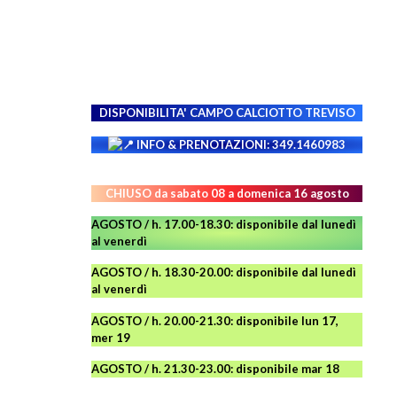
DISPONIBILITA' CAMPO
CALCIOTTO TREVISO
INFO & PRENOTAZIONI: 349.1460983
CHIUSO da sabato 08 a domenica 16 agosto
AGOSTO / h. 17.00-18.30: disponibile dal lunedì
al venerdì
AGOSTO
/ h. 18.30-20.00: disponibile
dal lunedì
al venerdì
AGOSTO / h. 20.00-21.30: disponibile lun 17,
mer 19
AGOSTO
/ h. 21.30-23.00:
disponibile
mar 18