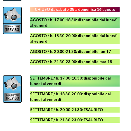
CHIUSO da sabato 08 a domenica 16 agosto
AGOSTO / h. 17.00-18.30: disponibile dal lunedì
al venerdì
AGOSTO
/ h. 18.30-20.00: disponibile
dal lunedì
al venerdì
AGOSTO / h. 20.00-21.30: disponibile lun 17
AGOSTO
/ h. 21.30-23.00:
disponibile
mar 18
SETTEMBRE / h. 17.00-18.30: disponibile dal
lunedì al venerdì
SETTEMBRE / h. 18.30-20.00: disponibile
dal
lunedì al venerdì
SETTEMBRE / h. 20.00-21.30: ESAURITO
SETTEMBRE / h. 21.30-23.00
:
ESAURITO