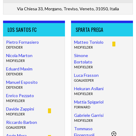
Via Chiesa 33, Morgano, Treviso, Veneto, 31050, Italia
LOS SANTOS FC
SPARTA PREGA
Pietro Fornasiero
Matteo Toniolo
DEFENDER
MIDFIELDER
Nicola Marton
Simone
MIDFIELDER
Bortolato
MIDFIELDER
Eduard Maxim
DEFENDER
Luca Frasson
GOALKEEPER
Manuel Esposito
DEFENDER
Hekuran Asllani
MIDFIELDER
Enrico Pezzato
MIDFIELDER
Mattia Spigariol
FORWARD
Davide Zappini
MIDFIELDER
Gabriele Garrisi
MIDFIELDER
Riccardo Barbon
GOALKEEPER
Tommaso
Fiorenzuoli
Arvin Mera