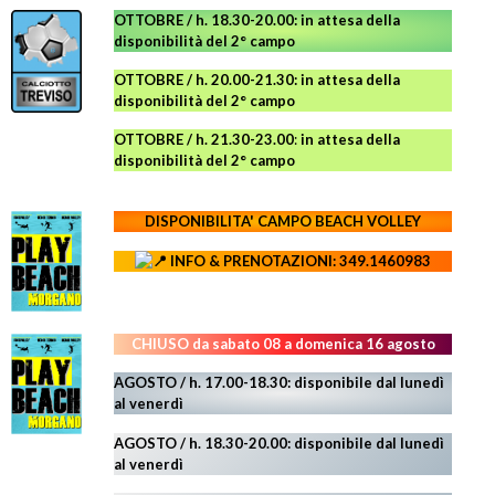
OTTOBRE / h. 18.30-20.00:
in attesa della
disponibilità del 2° campo
OTTOBRE / h. 20.00-21.30:
in attesa della
disponibilità del 2° campo
OTTOBRE / h. 21.30-23.00
:
in attesa della
disponibilità del 2° campo
DISPONIBILITA' CAMPO
BEACH VOLLEY
INFO & PRENOTAZIONI: 349.1460983
CHIUSO da sabato 08 a domenica 16 agosto
AGOSTO / h. 17.00-18.30: disponibile dal lunedì
al venerdì
AGOSTO
/ h. 18.30-20.00: disponibile
dal lunedì
al venerdì