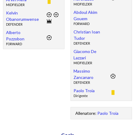
MIDFIELDER
MIDFIELDER
Abdoul Akim
Kelvin
Gouem
Obanorumwense
FORWARD
DEFENDER
Christian Ioan
Alberto
Tudor
Pozzobon
DEFENDER
FORWARD
Giacomo De
Lazzari
MIDFIELDER
Massimo
Zancanaro
DEFENDER
Paolo Troia
Dirigente
Allenatore:
Paolo Troia
Goals