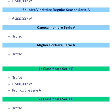
€ 500,00 b.v.*
Squadra
Vincitrice Regular Season
Serie A
€ 300,00 b.v.*
Capocannoniere Serie A
Trofeo
Miglior Portiere Serie A
Trofeo
1a Classificata Serie B
Trofeo
€ 500,00 b.v.*
Promozione Serie A
2a Classificata Serie B
Trofeo