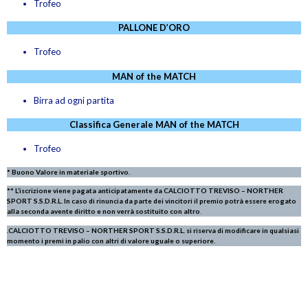
Trofeo
PALLONE D’ORO
Trofeo
MAN of the MATCH
Birra ad ogni partita
Classifica Generale
MAN of the MATCH
Trofeo
* Buono Valore in materiale sportivo.
** L’iscrizione viene pagata anticipatamente da CALCIOTTO TREVISO – NORTHER
SPORT S.S.D.R.L. In caso di rinuncia da parte dei vincitori il premio potrà essere erogato
alla seconda avente diritto e non verrà sostituito con altro
.
.CALCIOTTO TREVISO – NORTHER SPORT S.S.D.R.L. si riserva di modificare in qualsiasi
momento i premi in palio con altri di valore uguale o superiore.