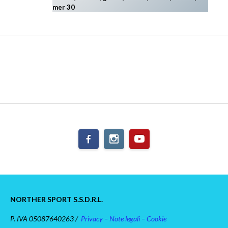
mer 30
NORTHER SPORT S.S.D.R.L.
P. IVA 05087640263 /
Privacy – Note legali – Cookie