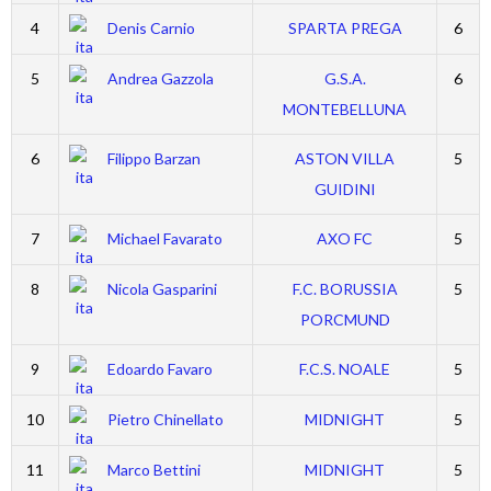
4
Denis Carnio
SPARTA PREGA
6
5
Andrea Gazzola
G.S.A.
6
MONTEBELLUNA
6
Filippo Barzan
ASTON VILLA
5
GUIDINI
7
Michael Favarato
AXO FC
5
8
Nicola Gasparini
F.C. BORUSSIA
5
PORCMUND
9
Edoardo Favaro
F.C.S. NOALE
5
10
Pietro Chinellato
MIDNIGHT
5
11
Marco Bettini
MIDNIGHT
5