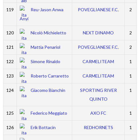
119
Reu-Jason Anwa
POVEGLIANESE F.C.
2
Anyi
120
Nicolò Michieletto
NEXT DINAMO
2
121
Mattia Penariol
POVEGLIANESE F.C.
2
122
Simone Rinaldo
CARMELITEAM
1
123
Roberto Carraretto
CARMELITEAM
1
124
Giacomo Bianchin
SPORTING RIVER
1
QUINTO
125
Federico Meggiato
AXO FC
1
126
Erik Bottacin
REDHORNETS
1