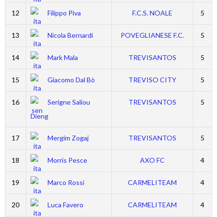
12
Filippo Piva
F.C.S. NOALE
5
13
Nicola Bernardi
POVEGLIANESE F.C.
5
14
Mark Mala
TREVISANTOS
5
15
Giacomo Dal Bò
TREVISO CITY
5
16
Serigne Saliou
TREVISANTOS
5
Dieng
17
Mergim Zogaj
TREVISANTOS
5
18
Morris Pesce
AXO FC
4
19
Marco Rossi
CARMELITEAM
4
20
Luca Favero
CARMELITEAM
4