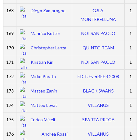
168
Diego Zamprogno
G.S.A.
1
MONTEBELLUNA
169
Manrico Botter
NOI SAN PAOLO
1
170
Christopher Lanza
QUINTO TEAM
1
171
Kristian Kiri
NOI SAN PAOLO
1
172
Mirko Porato
F.D.T. EverBEER 2008
1
173
Matteo Zanin
BLACK SWANS
1
174
Matteo Lovat
VILLANUS
1
175
Enrico Miceli
SPARTA PREGA
1
176
Andrea Rossi
VILLANUS
1