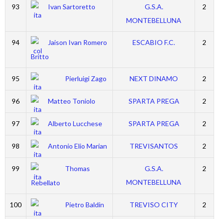
93
Ivan Sartoretto
G.S.A.
2
MONTEBELLUNA
94
Jaison Ivan Romero
ESCABIO F.C.
2
Britto
95
Pierluigi Zago
NEXT DINAMO
2
96
Matteo Toniolo
SPARTA PREGA
2
97
Alberto Lucchese
SPARTA PREGA
2
98
Antonio Elio Marian
TREVISANTOS
2
99
Thomas
G.S.A.
2
MONTEBELLUNA
Rebellato
100
Pietro Baldin
TREVISO CITY
2