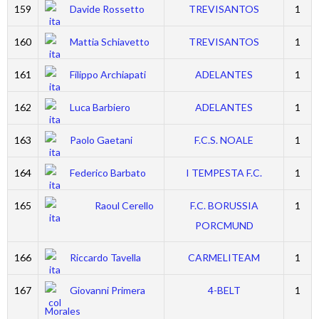
159
Davide Rossetto
TREVISANTOS
1
160
Mattia Schiavetto
TREVISANTOS
1
161
Filippo Archiapati
ADELANTES
1
162
Luca Barbiero
ADELANTES
1
163
Paolo Gaetani
F.C.S. NOALE
1
164
Federico Barbato
I TEMPESTA F.C.
1
165
Raoul Cerello
F.C. BORUSSIA
1
PORCMUND
166
Riccardo Tavella
CARMELITEAM
1
167
Giovanni Primera
4-BELT
1
Morales