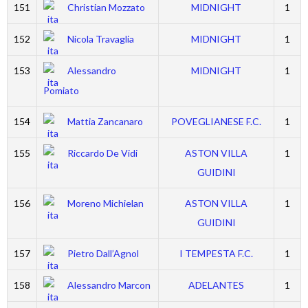
151
Christian Mozzato
MIDNIGHT
1
152
Nicola Travaglia
MIDNIGHT
1
153
Alessandro
MIDNIGHT
1
Pomiato
154
Mattia Zancanaro
POVEGLIANESE F.C.
1
155
Riccardo De Vidi
ASTON VILLA
1
GUIDINI
156
Moreno Michielan
ASTON VILLA
1
GUIDINI
157
Pietro Dall’Agnol
I TEMPESTA F.C.
1
158
Alessandro Marcon
ADELANTES
1