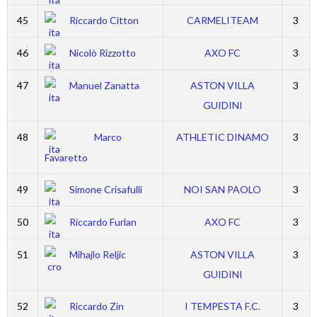
45
Riccardo Citton
CARMELITEAM
3
46
Nicolò Rizzotto
AXO FC
3
47
Manuel Zanatta
ASTON VILLA
3
GUIDINI
48
Marco
ATHLETIC DINAMO
3
Favaretto
49
Simone Crisafulli
NOI SAN PAOLO
3
50
Riccardo Furlan
AXO FC
3
51
Mihajlo Reljic
ASTON VILLA
3
GUIDINI
52
Riccardo Zin
I TEMPESTA F.C.
3