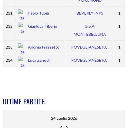
PORCMUND
211
Paolo Tubia
BEVERLY INPS
1
212
Gianluca Tiberio
G.S.A.
1
MONTEBELLUNA
213
Andrea Frassetto
POVEGLIANESE F.C.
1
214
Luca Zanetti
POVEGLIANESE F.C.
1
ULTIME PARTITE:
24 Luglio 2026
3
-
2