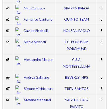
61
Nico Carlesso
SPARTA PREGA
3
62
Fernando Cantone
QUINTO TEAM
3
63
Davide Piscitelli
NOI SAN PAOLO
3
64
Nicola Silvestri
F.C. BORUSSIA
3
PORCMUND
65
Alessandro Marcon
G.S.A.
3
MONTEBELLUNA
66
Andrea Gallinaro
BEVERLY INPS
3
67
Simone Michieletto
TREVISANTOS
3
68
Stefano Montuori
A.c. ATLETICO
3
PAPATO