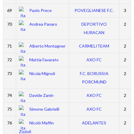
69
Paolo Prece
POVEGLIANESE F.C.
3
70
Andrea Panaro
DEPORTIVO
2
HURACAN
71
Alberto Montagner
CARMELITEAM
2
72
Mattia Favarato
AXO FC
2
73
Nicola Mignoli
F.C. BORUSSIA
2
PORCMUND
74
Davide Zanin
AXO FC
2
75
Simone Gabrielli
AXO FC
2
76
Nicolò Maffin
ADELANTES
2
Zizzioli