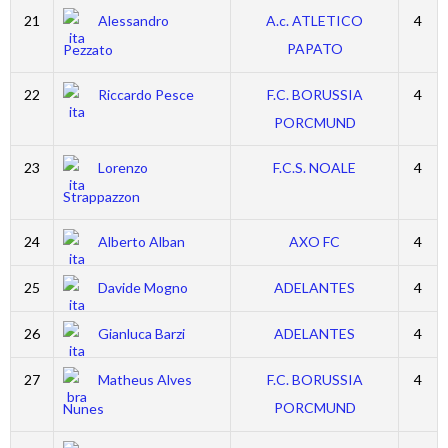
21
Alessandro
A.c. ATLETICO
4
PAPATO
Pezzato
22
Riccardo Pesce
F.C. BORUSSIA
4
PORCMUND
23
Lorenzo
F.C.S. NOALE
4
Strappazzon
24
Alberto Alban
AXO FC
4
25
Davide Mogno
ADELANTES
4
26
Gianluca Barzi
ADELANTES
4
27
Matheus Alves
F.C. BORUSSIA
4
PORCMUND
Nunes