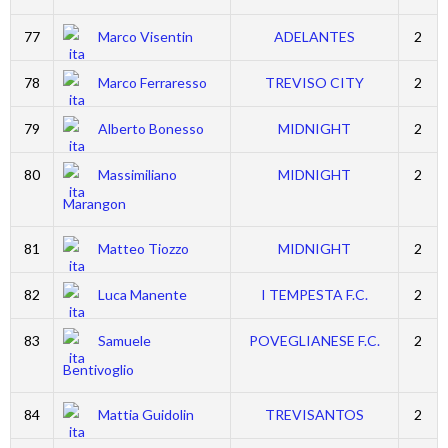
77
Marco Visentin
ADELANTES
2
78
Marco Ferraresso
TREVISO CITY
2
79
Alberto Bonesso
MIDNIGHT
2
80
Massimiliano
MIDNIGHT
2
Marangon
81
Matteo Tiozzo
MIDNIGHT
2
82
Luca Manente
I TEMPESTA F.C.
2
83
Samuele
POVEGLIANESE F.C.
2
Bentivoglio
84
Mattia Guidolin
TREVISANTOS
2