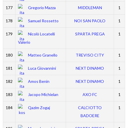
177
Gregorio Mazza
MIDDLEMAN
1
178
Samuel Rossetto
NOI SAN PAOLO
1
179
Nicolò Locatelli
SPARTA PREGA
1
Valerio
180
Matteo Granello
TREVISO CITY
1
181
Luca Giovannini
NEXT DINAMO
1
182
Amos Benin
NEXT DINAMO
1
183
Jacopo Michielan
AXO FC
1
184
Qazim Zogaj
CALCIOTTO
1
BADOERE