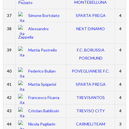
MONTEBELLUNA
Pezzato
37
Simone Bortolato
SPARTA PREGA
4
38
Alessandro
NEXT DINAMO
4
Zappella
39
Mattia Pastrello
F.C. BORUSSIA
4
PORCMUND
40
Federico Bulian
POVEGLIANESE F.C.
4
41
Mattia Spigariol
SPARTA PREGA
4
42
Francesco Ficarra
TREVISANTOS
4
43
Cristian Baldissin
TREVISO CITY
4
44
Nicola Pagliarin
CARMELITEAM
3