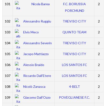
101
Nicola Barea
F.C. BORUSSIA
2
PORCMUND
102
Alessandro Ruggiu
TREVISO CITY
2
103
Elvis Meco
QUINTO TEAM
2
104
Alessandro Severin
TREVISO CITY
2
105
Jacopo Mattiazzo
TREVISO CITY
2
106
Alessio Braido
LOS SANTOS FC
2
107
Riccardo Dall’Etere
LOS SANTOS FC
2
108
Nicolò Zanasca
4-BELT
2
109
Giacomo Dall’Ozzo
POVEGLIANESE F.C.
2