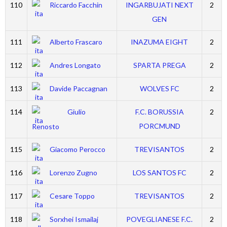
110
Riccardo Facchin
INGARBUJATI NEXT
2
GEN
111
Alberto Frascaro
INAZUMA EIGHT
2
112
Andres Longato
SPARTA PREGA
2
113
Davide Paccagnan
WOLVES FC
2
114
Giulio
F.C. BORUSSIA
2
PORCMUND
Renosto
115
Giacomo Perocco
TREVISANTOS
2
116
Lorenzo Zugno
LOS SANTOS FC
2
117
Cesare Toppo
TREVISANTOS
2
118
Sorxhei Ismailaj
POVEGLIANESE F.C.
2