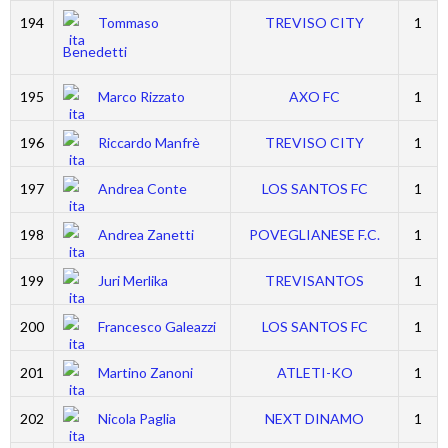
194
Tommaso
TREVISO CITY
1
Benedetti
195
Marco Rizzato
AXO FC
1
196
Riccardo Manfrè
TREVISO CITY
1
197
Andrea Conte
LOS SANTOS FC
1
198
Andrea Zanetti
POVEGLIANESE F.C.
1
199
Juri Merlika
TREVISANTOS
1
200
Francesco Galeazzi
LOS SANTOS FC
1
201
Martino Zanoni
ATLETI-KO
1
202
Nicola Paglia
NEXT DINAMO
1