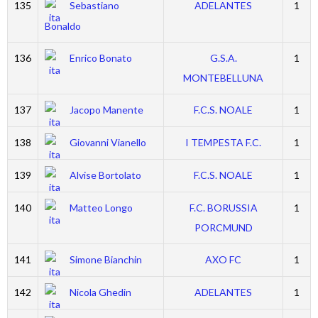
135
Sebastiano
ADELANTES
1
Bonaldo
136
Enrico Bonato
G.S.A.
1
MONTEBELLUNA
137
Jacopo Manente
F.C.S. NOALE
1
138
Giovanni Vianello
I TEMPESTA F.C.
1
139
Alvise Bortolato
F.C.S. NOALE
1
140
Matteo Longo
F.C. BORUSSIA
1
PORCMUND
141
Simone Bianchin
AXO FC
1
142
Nicola Ghedin
ADELANTES
1