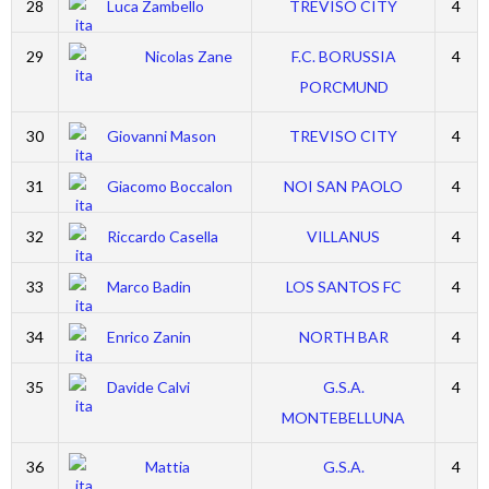
28
Luca Zambello
TREVISO CITY
4
29
Nicolas Zane
F.C. BORUSSIA
4
PORCMUND
30
Giovanni Mason
TREVISO CITY
4
31
Giacomo Boccalon
NOI SAN PAOLO
4
32
Riccardo Casella
VILLANUS
4
33
Marco Badin
LOS SANTOS FC
4
34
Enrico Zanin
NORTH BAR
4
35
Davide Calvi
G.S.A.
4
MONTEBELLUNA
36
Mattia
G.S.A.
4