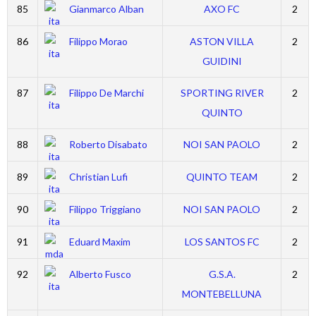
85
Gianmarco Alban
AXO FC
2
86
Filippo Morao
ASTON VILLA
2
GUIDINI
87
Filippo De Marchi
SPORTING RIVER
2
QUINTO
88
Roberto Disabato
NOI SAN PAOLO
2
89
Christian Lufi
QUINTO TEAM
2
90
Filippo Triggiano
NOI SAN PAOLO
2
91
Eduard Maxim
LOS SANTOS FC
2
92
Alberto Fusco
G.S.A.
2
MONTEBELLUNA