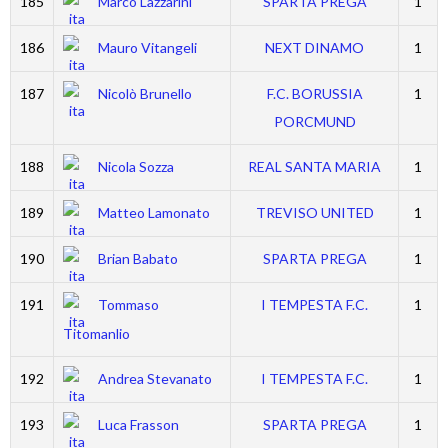
185
Marco Lazzarini
SPARTA PREGA
1
186
Mauro Vitangeli
NEXT DINAMO
1
187
Nicolò Brunello
F.C. BORUSSIA
1
PORCMUND
188
Nicola Sozza
REAL SANTA MARIA
1
189
Matteo Lamonato
TREVISO UNITED
1
190
Brian Babato
SPARTA PREGA
1
191
Tommaso
I TEMPESTA F.C.
1
Titomanlio
192
Andrea Stevanato
I TEMPESTA F.C.
1
193
Luca Frasson
SPARTA PREGA
1