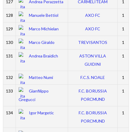
127
Andrea Perazzetta
CARMELITEAM
1
128
Manuele Bettiol
AXO FC
1
129
Marco Michielan
AXO FC
1
130
Marco Giraldo
TREVISANTOS
1
131
Andrea Braidich
ASTON VILLA
1
GUIDINI
132
Matteo Numi
F.C.S. NOALE
1
133
Gianfilippo
F.C. BORUSSIA
1
PORCMUND
Gregucci
134
Igor Margetic
F.C. BORUSSIA
1
PORCMUND