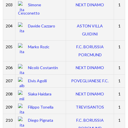
203
Simone
NEXT DINAMO
1
Cesconetto
204
Davide Cazzaro
ASTON VILLA
1
GUIDINI
205
Marko Rozic
F.C. BORUSSIA
1
PORCMUND
206
Nicolò Costantin
NEXT DINAMO
1
207
Elvis Agolli
POVEGLIANESE F.C.
1
208
Siaka Haidara
NEXT DINAMO
1
209
Filippo Tonella
TREVISANTOS
1
210
Diego Pignata
F.C. BORUSSIA
1