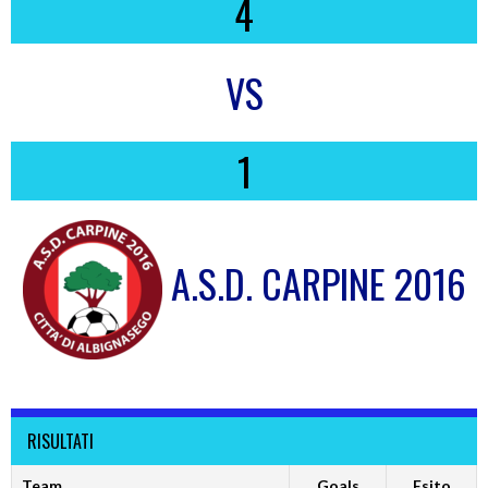
4
VS
1
A.S.D. CARPINE 2016
RISULTATI
Team
Goals
Esito