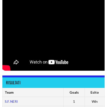
RISULTATI
Team
Goals
Esito
S.F. NERI
1
Win