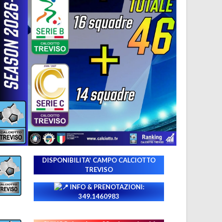
DISPONIBILITA' CAMPO
CALCIOTTO
TREVISO
INFO & PRENOTAZIONI:
349.1460983