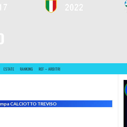
O
ESTATE
RANKING
REF – ARBITRI
tampa CALCIOTTO
TREVISO