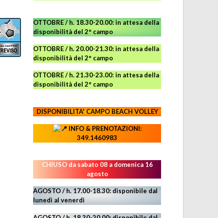
OTTOBRE / h. 18.30-20.00:
in attesa della
disponibilità del 2° campo
OTTOBRE / h. 20.00-21.30:
in attesa della
disponibilità del 2° campo
OTTOBRE / h. 21.30-23.00
:
in attesa della
disponibilità del 2° campo
DISPONIBILITA' CAMPO
BEACH VOLLEY
INFO & PRENOTAZIONI:
349.1460983
CHIUSO da sabato 08 a domenica 16
agosto
AGOSTO / h. 17.00-18.30: disponibile dal
lunedì al venerdì
AGOSTO
/ h. 18.30-20.00: disponibile
dal