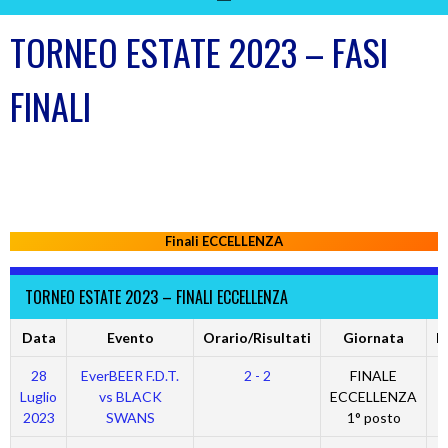
TORNEO ESTATE 2023 – FASI
FINALI
Finali ECCELLENZA
TORNEO ESTATE 2023 – FINALI ECCELLENZA
Data
Evento
Orario/Risultati
Giornata
B
28
EverBEER F.D.T.
2 - 2
FINALE
Luglio
vs BLACK
ECCELLENZA
2023
SWANS
1° posto