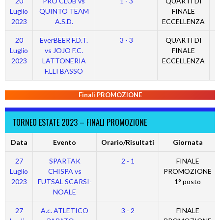
20
PRO CLUB vs
1 - 3
QUARTI DI
Luglio
QUINTO TEAM
FINALE
2023
A.S.D.
ECCELLENZA
20
EverBEER F.D.T.
3 - 3
QUARTI DI
Luglio
vs JOJO F.C.
FINALE
2023
LATTONERIA
ECCELLENZA
F.LLI BASSO
Finali PROMOZIONE
TORNEO ESTATE 2023 – FINALI PROMOZIONE
Data
Evento
Orario/Risultati
Giornata
27
SPARTAK
2 - 1
FINALE
Luglio
CHISPA vs
PROMOZIONE
2023
FUTSAL SCARSI-
1° posto
NOALE
27
A.c. ATLETICO
3 - 2
FINALE