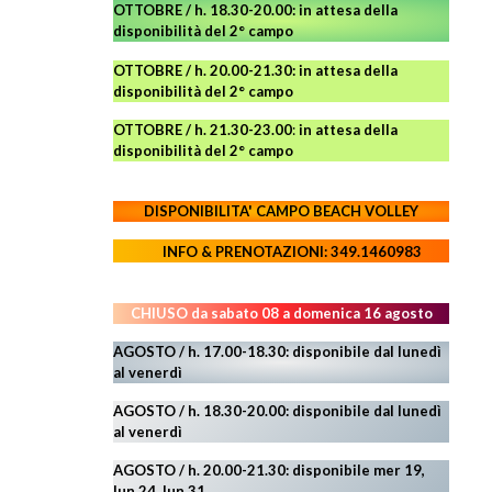
OTTOBRE / h. 18.30-20.00:
in attesa della
disponibilità del 2° campo
OTTOBRE / h. 20.00-21.30:
in attesa della
disponibilità del 2° campo
OTTOBRE / h. 21.30-23.00
:
in attesa della
disponibilità del 2° campo
DISPONIBILITA' CAMPO
BEACH VOLLEY
INFO & PRENOTAZIONI: 349.1460983
CHIUSO da sabato 08 a domenica 16 agosto
AGOSTO / h. 17.00-18.30: disponibile dal lunedì
al venerdì
AGOSTO
/ h. 18.30-20.00: disponibile
dal lunedì
al venerdì
AGOSTO / h. 20.00-21.30: disponibile mer 19,
lun 24,
lun 31