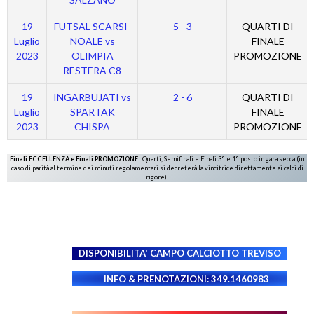
19
FUTSAL SCARSI-
5 - 3
QUARTI DI
Luglio
NOALE vs
FINALE
2023
OLIMPIA
PROMOZIONE
RESTERA C8
19
INGARBUJATI vs
2 - 6
QUARTI DI
Luglio
SPARTAK
FINALE
2023
CHISPA
PROMOZIONE
Finali ECCELLENZA e Finali PROMOZIONE :
Quarti, Semifinali e Finali 3° e 1° posto in gara secca (in
caso di parità al termine dei minuti regolamentari si decreterà la vincitrice direttamente ai calci di
rigore).
DISPONIBILITA' CAMPO
CALCIOTTO TREVISO
INFO & PRENOTAZIONI: 349.1460983