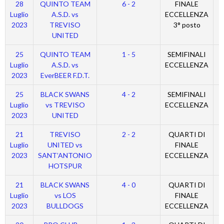
28
QUINTO TEAM
6 - 2
FINALE
Luglio
A.S.D. vs
ECCELLENZA
2023
TREVISO
3° posto
UNITED
25
QUINTO TEAM
1 - 5
SEMIFINALI
Luglio
A.S.D. vs
ECCELLENZA
2023
EverBEER F.D.T.
25
BLACK SWANS
4 - 2
SEMIFINALI
Luglio
vs TREVISO
ECCELLENZA
2023
UNITED
21
TREVISO
2 - 2
QUARTI DI
Luglio
UNITED vs
FINALE
2023
SANT’ANTONIO
ECCELLENZA
HOTSPUR
21
BLACK SWANS
4 - 0
QUARTI DI
Luglio
vs LOS
FINALE
2023
BULLDOGS
ECCELLENZA