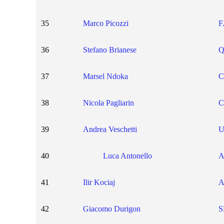
35
Marco Picozzi
F
36
Stefano Brianese
Q
37
Marsel Ndoka
C
38
Nicola Pagliarin
C
39
Andrea Veschetti
40
Luca Antonello
A
41
Ilir Kociaj
A
42
Giacomo Durigon
S