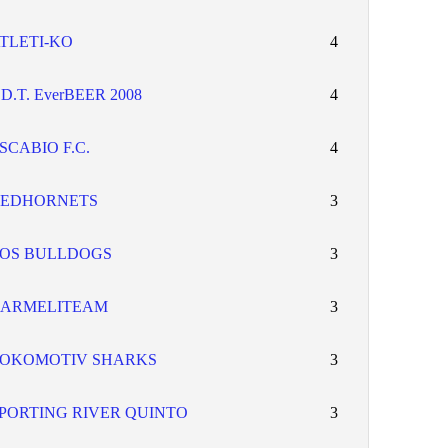
TLETI-KO
4
.D.T. EverBEER 2008
4
SCABIO F.C.
4
EDHORNETS
3
OS BULLDOGS
3
ARMELITEAM
3
OKOMOTIV SHARKS
3
PORTING RIVER QUINTO
3