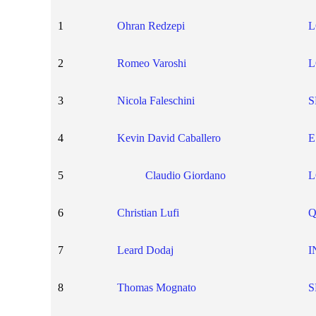
1
Ohran Redzepi
L
2
Romeo Varoshi
L
3
Nicola Faleschini
S
4
Kevin David Caballero
E
5
Claudio Giordano
L
6
Christian Lufi
Q
7
Leard Dodaj
I
8
Thomas Mognato
S