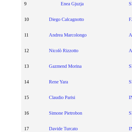
9
Enea Gjuzja
S
10
Diego Calcagnotto
F
11
Andrea Marcolongo
A
12
Nicolò Rizzotto
A
13
Gazmend Morina
S
14
Rene Yara
S
15
Claudio Parisi
I
16
Simone Pietrobon
S
17
Davide Turcato
I