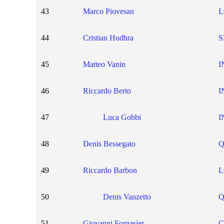
43
Marco Piovesan
L
44
Cristian Hudhra
S
45
Matteo Vanin
I
46
Riccardo Berto
I
47
Luca Gobbi
I
48
Denis Bessegato
Q
49
Riccardo Barbon
L
50
Denis Vanzetto
Q
51
Giovanni Fornasier
C