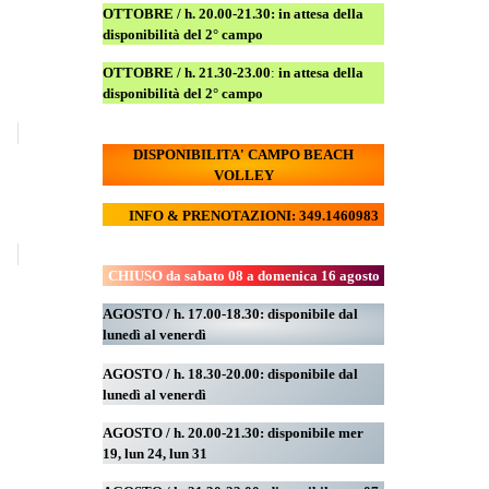
OTTOBRE / h. 20.00-21.30:
in attesa della
disponibilità del 2° campo
OTTOBRE / h. 21.30-23.00
:
in attesa della
disponibilità del 2° campo
DISPONIBILITA' CAMPO
BEACH
VOLLEY
INFO & PRENOTAZIONI: 349.1460983
CHIUSO da sabato 08 a domenica 16 agosto
AGOSTO / h. 17.00-18.30: disponibile dal
lunedì al venerdì
AGOSTO
/ h. 18.30-20.00: disponibile
dal
lunedì al venerdì
AGOSTO / h. 20.00-21.30: disponibile mer
19,
lun 24,
lun 31