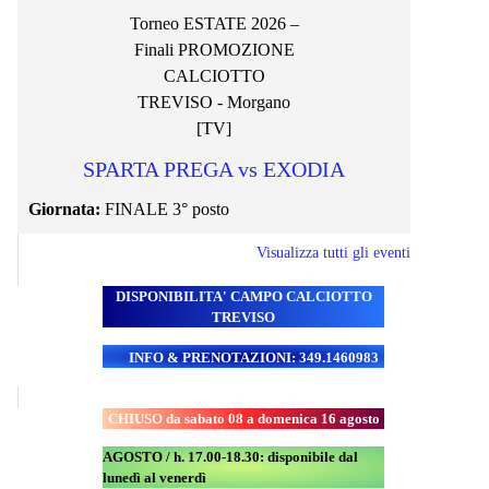
Torneo ESTATE 2026 –
Finali PROMOZIONE
CALCIOTTO
TREVISO - Morgano
[TV]
SPARTA PREGA vs EXODIA
Giornata:
FINALE 3° posto
Visualizza tutti gli eventi
DISPONIBILITA' CAMPO
CALCIOTTO
TREVISO
INFO & PRENOTAZIONI: 349.1460983
CHIUSO da sabato 08 a domenica 16 agosto
AGOSTO / h. 17.00-18.30: disponibile dal
lunedì al venerdì