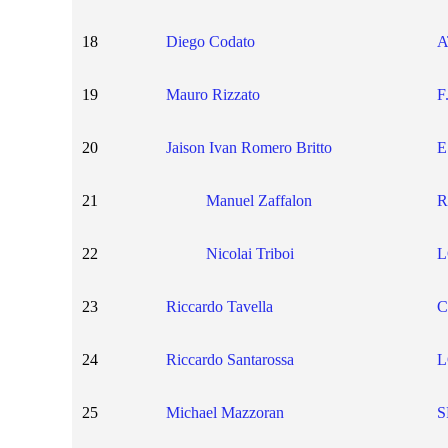
18
Diego Codato
A
19
Mauro Rizzato
F
20
Jaison Ivan Romero Britto
E
21
Manuel Zaffalon
R
22
Nicolai Triboi
L
23
Riccardo Tavella
C
24
Riccardo Santarossa
L
25
Michael Mazzoran
S