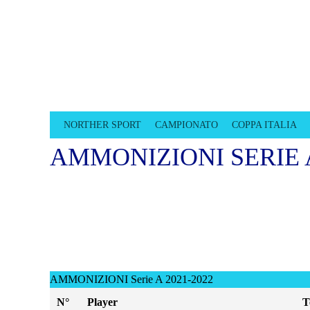
CALCIOTTO TR
LEGA CALCIO A 8 TREVISO
NORTHER SPORT
CAMPIONATO
COPPA ITALIA
AMMONIZIONI SERIE A
AMMONIZIONI Serie A 2021-2022
N°
Player
T