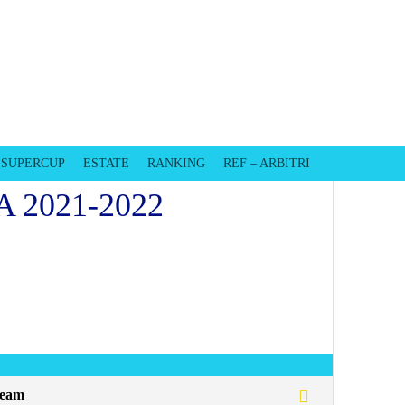
EVISO
SUPERCUP
ESTATE
RANKING
REF – ARBITRI
 2021-2022
eam