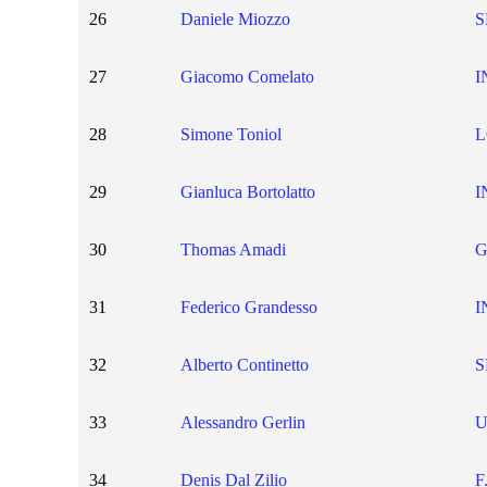
26
Daniele Miozzo
S
27
Giacomo Comelato
I
28
Simone Toniol
L
29
Gianluca Bortolatto
I
30
Thomas Amadi
G
31
Federico Grandesso
I
32
Alberto Continetto
S
33
Alessandro Gerlin
34
Denis Dal Zilio
F