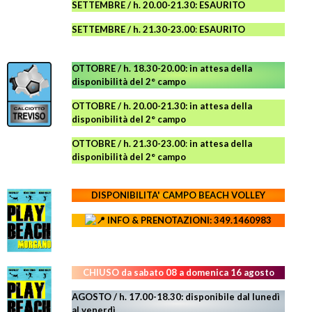
SETTEMBRE / h. 20.00-21.30: ESAURITO
SETTEMBRE / h. 21.30-23.00
:
ESAURITO
OTTOBRE / h. 18.30-20.00:
in attesa della
disponibilità del 2° campo
OTTOBRE / h. 20.00-21.30:
in attesa della
disponibilità del 2° campo
OTTOBRE / h. 21.30-23.00
:
in attesa della
disponibilità del 2° campo
DISPONIBILITA' CAMPO
BEACH VOLLEY
INFO & PRENOTAZIONI: 349.1460983
CHIUSO da sabato 08 a domenica 16 agosto
AGOSTO / h. 17.00-18.30: disponibile dal lunedì
al venerdì