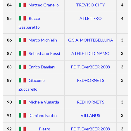
84
Matteo Granello
TREVISO CITY
4
85
Rocco
ATLETI-KO
4
Gasparetto
86
Marco Michielin
G.S.A. MONTEBELLUNA
3
87
Sebastiano Rossi
ATHLETIC DINAMO
3
88
Enrico Damiani
F.D.T. EverBEER 2008
3
89
Giacomo
REDHORNETS
3
Zuccarello
90
Michele Vugarda
REDHORNETS
3
91
Damiano Fantin
VILLANUS
3
92
Pietro
F.D.T. EverBEER 2008
3