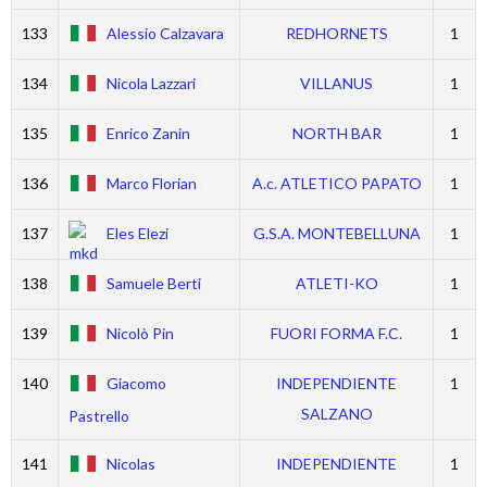
133
Alessio Calzavara
REDHORNETS
1
134
Nicola Lazzari
VILLANUS
1
135
Enrico Zanin
NORTH BAR
1
136
Marco Florian
A.c. ATLETICO PAPATO
1
137
Eles Elezi
G.S.A. MONTEBELLUNA
1
138
Samuele Berti
ATLETI-KO
1
139
Nicolò Pin
FUORI FORMA F.C.
1
140
Giacomo
INDEPENDIENTE
1
SALZANO
Pastrello
141
Nicolas
INDEPENDIENTE
1