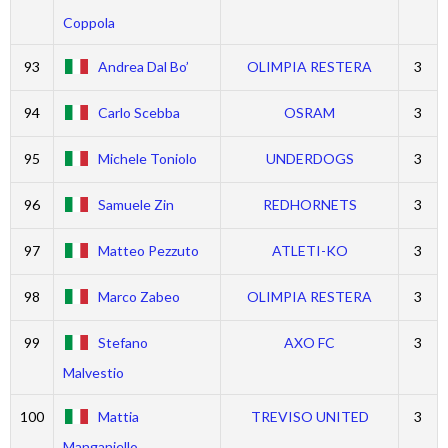
Coppola
93
Andrea Dal Bo’
OLIMPIA RESTERA
3
94
Carlo Scebba
OSRAM
3
95
Michele Toniolo
UNDERDOGS
3
96
Samuele Zin
REDHORNETS
3
97
Matteo Pezzuto
ATLETI-KO
3
98
Marco Zabeo
OLIMPIA RESTERA
3
99
Stefano
AXO FC
3
Malvestio
100
Mattia
TREVISO UNITED
3
Manganiello