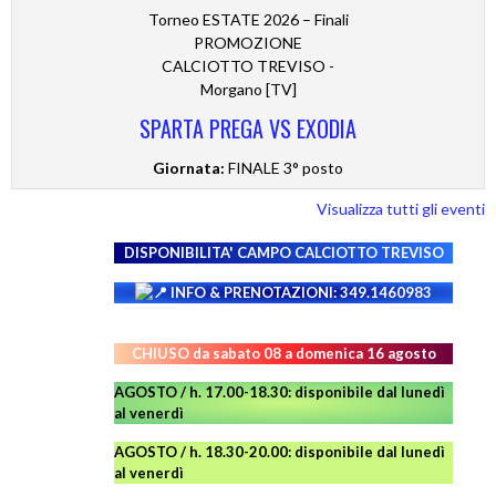
Torneo ESTATE 2026 – Finali
PROMOZIONE
CALCIOTTO TREVISO -
Morgano [TV]
SPARTA PREGA VS EXODIA
Giornata:
FINALE 3° posto
Visualizza tutti gli eventi
DISPONIBILITA' CAMPO
CALCIOTTO TREVISO
INFO & PRENOTAZIONI: 349.1460983
CHIUSO da sabato 08 a domenica 16 agosto
AGOSTO / h. 17.00-18.30: disponibile dal lunedì
al venerdì
AGOSTO
/ h. 18.30-20.00: disponibile
dal lunedì
al venerdì