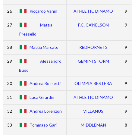
26
Riccardo Vanin
ATHLETIC DINAMO
9
27
Mattia
F.C. CA’NELSON
9
Pressello
28
Mattia Marcato
REDHORNETS
9
29
Alessandro
GEMINI STORM
9
Buso
30
Andrea Rossetti
OLIMPIA RESTERA
9
31
Luca Girardin
ATHLETIC DINAMO
9
32
Andrea Lorenzon
VILLANUS
9
33
Tommaso Gari
MIDDLEMAN
8