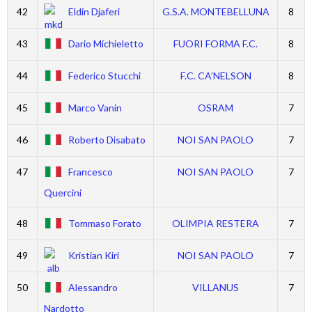
42
Eldin Djaferi
G.S.A. MONTEBELLUNA
8
43
Dario Michieletto
FUORI FORMA F.C.
8
44
Federico Stucchi
F.C. CA’NELSON
8
45
Marco Vanin
OSRAM
7
46
Roberto Disabato
NOI SAN PAOLO
7
47
Francesco
NOI SAN PAOLO
7
Quercini
48
Tommaso Forato
OLIMPIA RESTERA
7
49
Kristian Kiri
NOI SAN PAOLO
7
50
Alessandro
VILLANUS
7
Nardotto