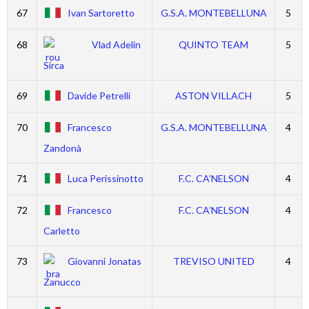
67
Ivan Sartoretto
G.S.A. MONTEBELLUNA
5
68
Vlad Adelin
QUINTO TEAM
5
Sirca
69
Davide Petrelli
ASTON VILLACH
5
70
Francesco
G.S.A. MONTEBELLUNA
4
Zandonà
71
Luca Perissinotto
F.C. CA’NELSON
4
72
Francesco
F.C. CA’NELSON
4
Carletto
73
Giovanni Jonatas
TREVISO UNITED
4
Zanucco