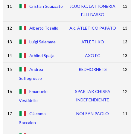
11
Cristian Squizzato
JOJO F.C. LATTONERIA
13
F.LLI BASSO
12
Alberto Tosello
A.c. ATLETICO PAPATO
13
13
Luigi Salemme
ATLETI-KO
13
14
Arblind Spaija
AXO FC
13
15
Andrea
REDHORNETS
12
Suffogrosso
16
Emanuele
SPARTAK CHISPA
12
INDEPENDIENTE
Vestidello
17
Giacomo
NOI SAN PAOLO
11
Boccalon