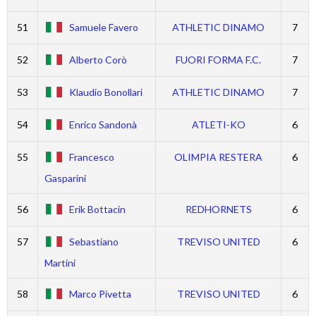
51
Samuele Favero
ATHLETIC DINAMO
7
52
Alberto Corò
FUORI FORMA F.C.
7
53
Klaudio Bonollari
ATHLETIC DINAMO
7
54
Enrico Sandonà
ATLETI-KO
6
55
Francesco
OLIMPIA RESTERA
6
Gasparini
56
Erik Bottacin
REDHORNETS
6
57
Sebastiano
TREVISO UNITED
6
Martini
58
Marco Pivetta
TREVISO UNITED
6