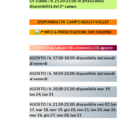
OTTOBRE / h. 21.30-23.00
:
in attesa della
disponibilità del 2° campo
DISPONIBILITA' CAMPO
BEACH VOLLEY
INFO & PRENOTAZIONI: 349.1460983
CHIUSO da sabato 08 a domenica 16 agosto
AGOSTO / h. 17.00-18.30: disponibile dal lunedì
al venerdì
AGOSTO
/ h. 18.30-20.00: disponibile
dal lunedì
al venerdì
AGOSTO / h. 20.00-21.30: disponibile mer 19,
lun 24,
lun 31
AGOSTO
/ h. 21.30-23.00:
disponibile ven 07, lun
17, mar 18, mer 19, gio 20, ven 21, lun 24, mar 25,
mer 26, gio 27, ven 28, lun 31