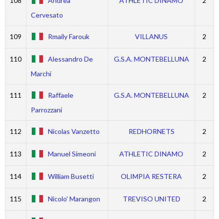
108
Andrea
ATHLETIC DINAMO
2
Cervesato
109
Rmaily Farouk
VILLANUS
2
110
Alessandro De
G.S.A. MONTEBELLUNA
2
Marchi
111
Raffaele
G.S.A. MONTEBELLUNA
2
Parrozzani
112
Nicolas Vanzetto
REDHORNETS
2
113
Manuel Simeoni
ATHLETIC DINAMO
2
114
William Busetti
OLIMPIA RESTERA
2
115
Nicolo’ Marangon
TREVISO UNITED
2