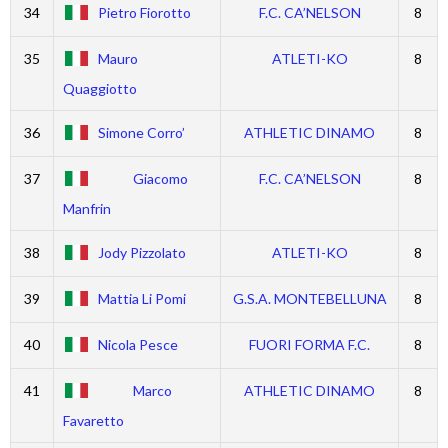
34
Pietro Fiorotto
F.C. CA’NELSON
8
35
Mauro
ATLETI-KO
8
Quaggiotto
36
Simone Corro’
ATHLETIC DINAMO
8
37
Giacomo
F.C. CA’NELSON
8
Manfrin
38
Jody Pizzolato
ATLETI-KO
8
39
Mattia Li Pomi
G.S.A. MONTEBELLUNA
8
40
Nicola Pesce
FUORI FORMA F.C.
8
41
Marco
ATHLETIC DINAMO
8
Favaretto