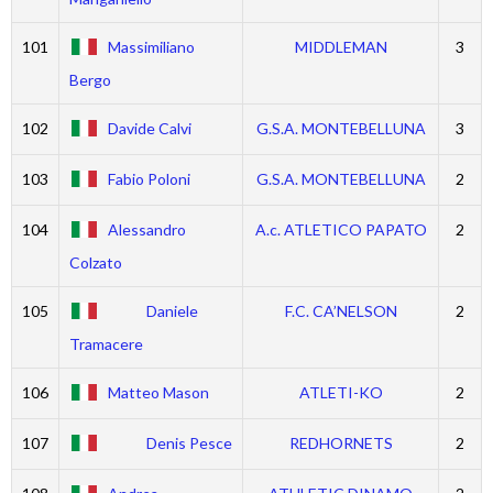
101
Massimiliano
MIDDLEMAN
3
Bergo
102
Davide Calvi
G.S.A. MONTEBELLUNA
3
103
Fabio Poloni
G.S.A. MONTEBELLUNA
2
104
Alessandro
A.c. ATLETICO PAPATO
2
Colzato
105
Daniele
F.C. CA’NELSON
2
Tramacere
106
Matteo Mason
ATLETI-KO
2
107
Denis Pesce
REDHORNETS
2