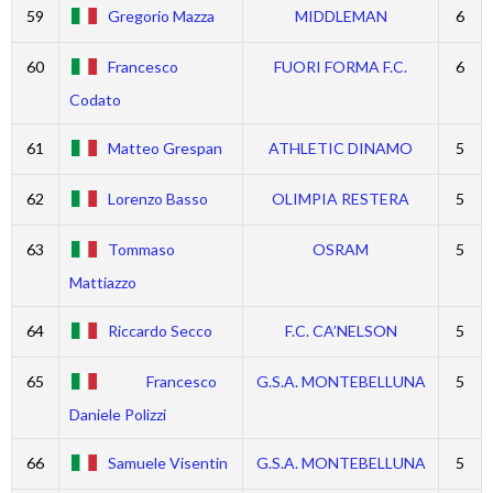
59
Gregorio Mazza
MIDDLEMAN
6
60
Francesco
FUORI FORMA F.C.
6
Codato
61
Matteo Grespan
ATHLETIC DINAMO
5
62
Lorenzo Basso
OLIMPIA RESTERA
5
63
Tommaso
OSRAM
5
Mattiazzo
64
Riccardo Secco
F.C. CA’NELSON
5
65
Francesco
G.S.A. MONTEBELLUNA
5
Daniele Polizzi
66
Samuele Visentin
G.S.A. MONTEBELLUNA
5