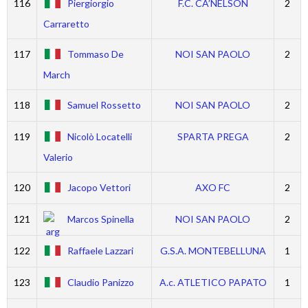
116
Piergiorgio
F.C. CA’NELSON
2
Carraretto
117
Tommaso De
NOI SAN PAOLO
2
March
118
Samuel Rossetto
NOI SAN PAOLO
2
119
Nicolò Locatelli
SPARTA PREGA
2
Valerio
120
Jacopo Vettori
AXO FC
2
121
Marcos Spinella
NOI SAN PAOLO
2
122
Raffaele Lazzari
G.S.A. MONTEBELLUNA
1
123
Claudio Panizzo
A.c. ATLETICO PAPATO
1