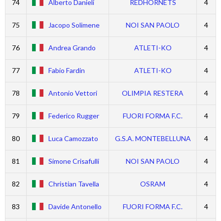
74
Alberto Danieli
REDHORNETS
4
75
Jacopo Solimene
NOI SAN PAOLO
4
76
Andrea Grando
ATLETI-KO
4
77
Fabio Fardin
ATLETI-KO
4
78
Antonio Vettori
OLIMPIA RESTERA
4
79
Federico Rugger
FUORI FORMA F.C.
4
80
Luca Camozzato
G.S.A. MONTEBELLUNA
4
81
Simone Crisafulli
NOI SAN PAOLO
4
82
Christian Tavella
OSRAM
4
83
Davide Antonello
FUORI FORMA F.C.
4