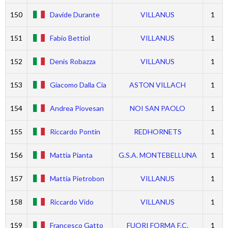
150
Davide Durante
VILLANUS
1
151
Fabio Bettiol
VILLANUS
1
152
Denis Robazza
VILLANUS
1
153
Giacomo Dalla Cia
ASTON VILLACH
1
154
Andrea Piovesan
NOI SAN PAOLO
1
155
Riccardo Pontin
REDHORNETS
1
156
Mattia Pianta
G.S.A. MONTEBELLUNA
1
157
Mattia Pietrobon
VILLANUS
1
158
Riccardo Vido
VILLANUS
1
159
Francesco Gatto
FUORI FORMA F.C.
1