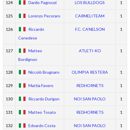
124
Danilo Pagnozzi
LOS BULLDOGS
1
125
Lorenzo Pecoraro
CARMELITEAM
1
126
Riccardo
F.C. CA’NELSON
1
Cenedese
127
Matteo
ATLETI-KO
1
Bordignon
128
Niccolò Brugnaro
OLIMPIA RESTERA
1
129
Mattia Favero
REDHORNETS
1
130
Riccardo Durigon
NOI SAN PAOLO
1
131
Matteo Tosato
REDHORNETS
1
132
Edoardo Costa
NOI SAN PAOLO
1