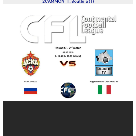
20’AMMONITI: Boutbila (T)