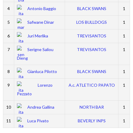
4
Antonio Baggio
BLACK SWANS
1
5
Safwane Dinar
LOS BULLDOGS
1
6
Juri Merlika
TREVISANTOS
1
7
Serigne Saliou
TREVISANTOS
1
Dieng
8
Gianluca Pilotto
BLACK SWANS
1
9
Lorenzo
A.c. ATLETICO PAPATO
1
Pezzato
10
Andrea Gallina
NORTH BAR
1
11
Luca Pivato
BEVERLY INPS
1