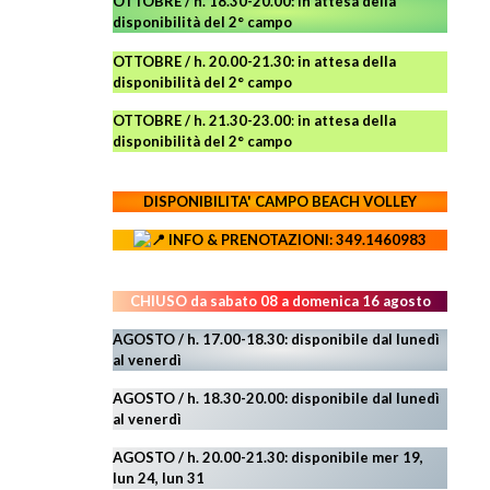
OTTOBRE / h. 18.30-20.00:
in attesa della
disponibilità del 2° campo
OTTOBRE / h. 20.00-21.30:
in attesa della
disponibilità del 2° campo
OTTOBRE / h. 21.30-23.00
:
in attesa della
disponibilità del 2° campo
DISPONIBILITA' CAMPO
BEACH VOLLEY
INFO & PRENOTAZIONI: 349.1460983
CHIUSO da sabato 08 a domenica 16 agosto
AGOSTO / h. 17.00-18.30: disponibile dal lunedì
al venerdì
AGOSTO
/ h. 18.30-20.00: disponibile
dal lunedì
al venerdì
AGOSTO / h. 20.00-21.30: disponibile mer 19,
lun 24,
lun 31