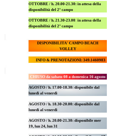
OTTOBRE / h. 20.00-21.30:
in attesa della
disponibilità del 2° campo
OTTOBRE / h. 21.30-23.00
:
in attesa della
disponibilità del 2° campo
DISPONIBILITA' CAMPO
BEACH
VOLLEY
INFO & PRENOTAZIONI: 349.1460983
CHIUSO da sabato 08 a domenica 16 agosto
AGOSTO / h. 17.00-18.30: disponibile dal
lunedì al venerdì
AGOSTO
/ h. 18.30-20.00: disponibile
dal
lunedì al venerdì
AGOSTO / h. 20.00-21.30: disponibile mer
19,
lun 24,
lun 31