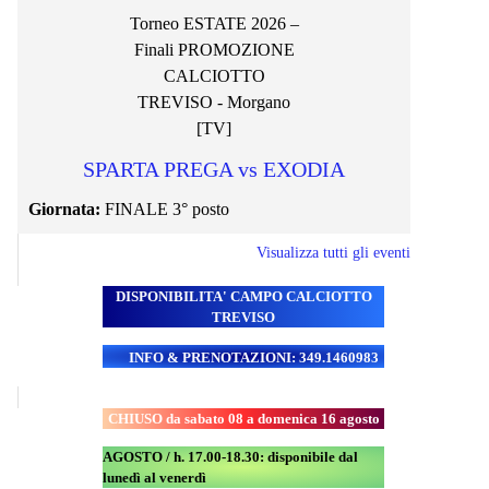
Torneo ESTATE 2026 –
Finali PROMOZIONE
CALCIOTTO
TREVISO - Morgano
[TV]
SPARTA PREGA vs EXODIA
Giornata:
FINALE 3° posto
Visualizza tutti gli eventi
DISPONIBILITA' CAMPO
CALCIOTTO
TREVISO
INFO & PRENOTAZIONI: 349.1460983
CHIUSO da sabato 08 a domenica 16 agosto
AGOSTO / h. 17.00-18.30: disponibile dal
lunedì al venerdì