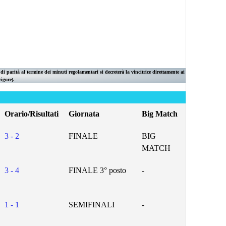
di parità al termine dei minuti regolamentari si decreterà la vincitrice direttamente ai
rigore).
Orario/Risultati
Giornata
Big Match
3 - 2
FINALE
BIG
MATCH
3 - 4
FINALE 3° posto
-
1 - 1
SEMIFINALI
-