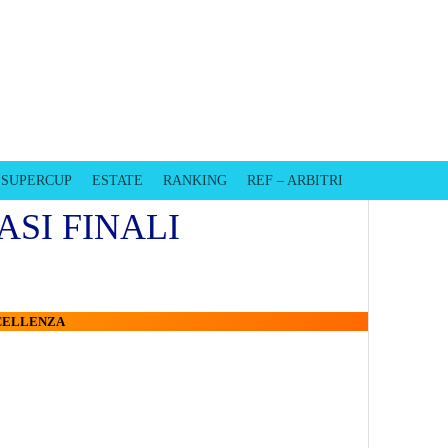
EVISO
SUPERCUP
ESTATE
RANKING
REF – ARBITRI
FASI FINALI
CCELLENZA