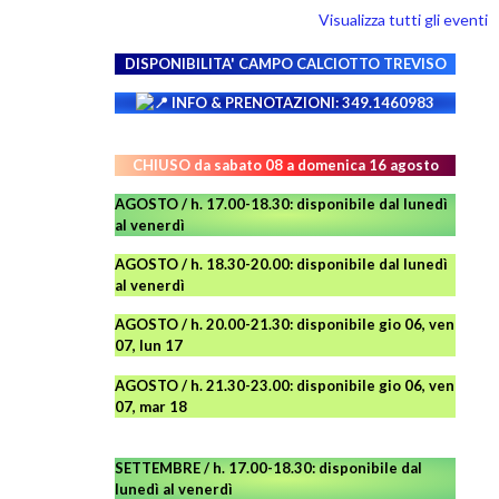
Visualizza tutti gli eventi
DISPONIBILITA' CAMPO
CALCIOTTO TREVISO
INFO & PRENOTAZIONI: 349.1460983
CHIUSO da sabato 08 a domenica 16 agosto
AGOSTO / h. 17.00-18.30: disponibile dal lunedì
al venerdì
AGOSTO
/ h. 18.30-20.00: disponibile
dal lunedì
al venerdì
AGOSTO / h. 20.00-21.30: disponibile gio 06, ven
07, lun 17
AGOSTO
/ h. 21.30-23.00:
disponibile
gio 06, ven
07, mar 18
SETTEMBRE / h. 17.00-18.30: disponibile dal
lunedì al venerdì