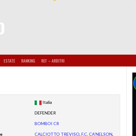
O
ESTATE
RANKING
REF – ARBITRI
Italia
DEFENDER
BOMBOI C8
te
CALCIOTTO TREVISO
,
F.C. CA’NELSON
,