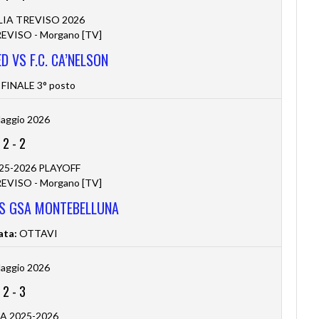
LIA TREVISO 2026
VISO - Morgano [TV]
D VS F.C. CA’NELSON
FINALE 3° posto
aggio 2026
2
-
2
025-2026 PLAYOFF
VISO - Morgano [TV]
 VS GSA MONTEBELLUNA
ata:
OTTAVI
aggio 2026
2
-
3
 A 2025-2026