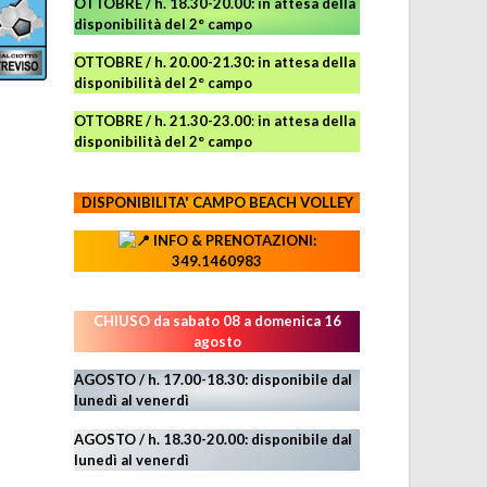
OTTOBRE / h. 18.30-20.00:
in attesa della
disponibilità del 2° campo
OTTOBRE / h. 20.00-21.30:
in attesa della
disponibilità del 2° campo
OTTOBRE / h. 21.30-23.00
:
in attesa della
disponibilità del 2° campo
DISPONIBILITA' CAMPO
BEACH VOLLEY
INFO & PRENOTAZIONI:
349.1460983
CHIUSO da sabato 08 a domenica 16
agosto
AGOSTO / h. 17.00-18.30: disponibile dal
lunedì al venerdì
AGOSTO
/ h. 18.30-20.00: disponibile
dal
lunedì al venerdì