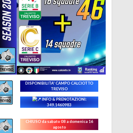
DISPONIBILITA' CAMPO
CALCIOTTO
TREVISO
INFO & PRENOTAZIONI:
349.1460983
CHIUSO da sabato 08 a domenica 16
agosto