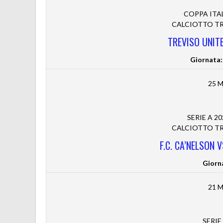
COPPA ITA
CALCIOTTO TRE
TREVISO UNITE
Giornata:
25 M
SERIE A 2
CALCIOTTO TRE
F.C. CA’NELSON
Giorn
21 M
SERIE