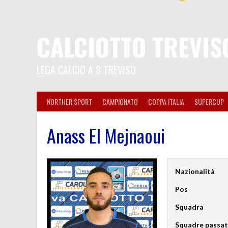
CALCIOTTO TREVIS
LEGA CALCIO A 8 TREVISO
NORTHER SPORT
CAMPIONATO
COPPA ITALIA
SUPERCUP
Anass El Mejnaoui
Nazionalità
Pos
Squadra
Squadre passa