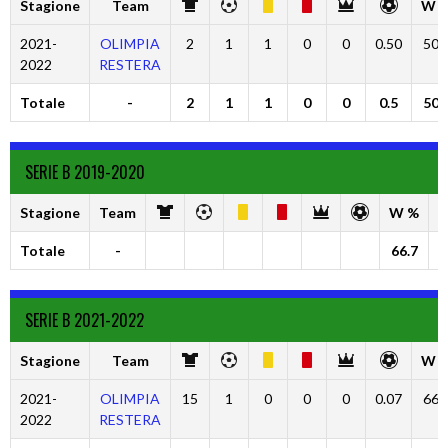
Stagione
Team
W 
2021-
OLIMPIA
2
1
1
0
0
0.50
50.
2022
RESTERA
Totale
-
2
1
1
0
0
0.5
50.
SERIE B 2019-2020
Stagione
Team
W %
D
Totale
-
66.7
0
SERIE B 2021-2022
Stagione
Team
W 
2021-
OLIMPIA
15
1
0
0
0
0.07
66.
2022
RESTERA