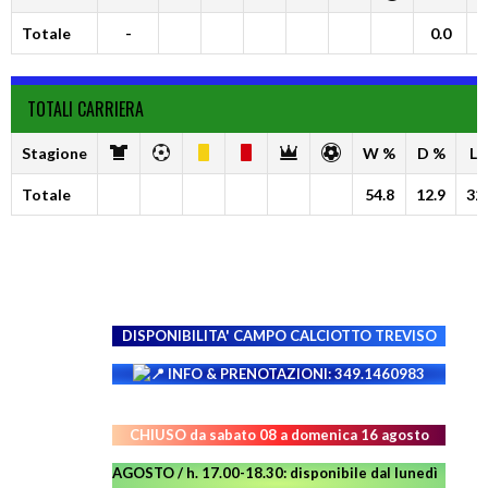
Totale
-
0.0
0
TOTALI CARRIERA
Stagione
W %
D %
L 
Totale
54.8
12.9
32
DISPONIBILITA' CAMPO
CALCIOTTO TREVISO
INFO & PRENOTAZIONI: 349.1460983
CHIUSO da sabato 08 a domenica 16 agosto
AGOSTO / h. 17.00-18.30: disponibile dal lunedì