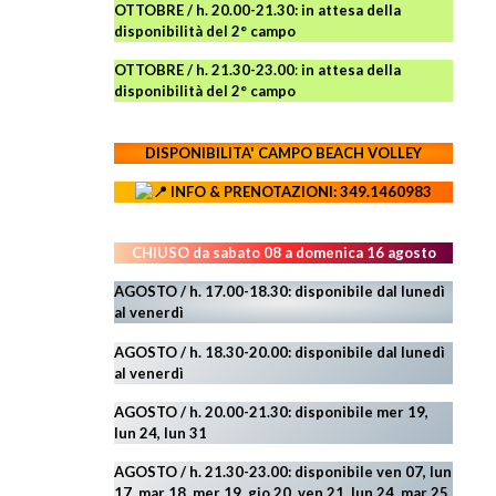
OTTOBRE / h. 20.00-21.30:
in attesa della
disponibilità del 2° campo
OTTOBRE / h. 21.30-23.00
:
in attesa della
disponibilità del 2° campo
DISPONIBILITA' CAMPO
BEACH VOLLEY
INFO & PRENOTAZIONI: 349.1460983
CHIUSO da sabato 08 a domenica 16 agosto
AGOSTO / h. 17.00-18.30: disponibile dal lunedì
al venerdì
AGOSTO
/ h. 18.30-20.00: disponibile
dal lunedì
al venerdì
AGOSTO / h. 20.00-21.30: disponibile mer 19,
lun 24,
lun 31
AGOSTO
/ h. 21.30-23.00:
disponibile ven 07, lun
17, mar 18, mer 19, gio 20, ven 21, lun 24, mar 25,