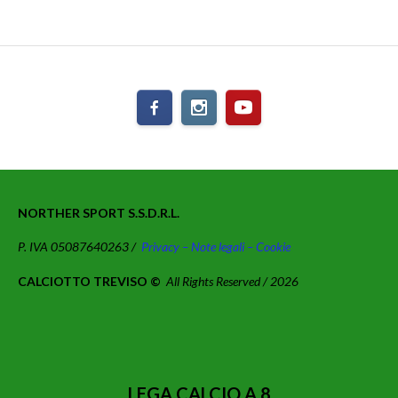
NORTHER SPORT S.S.D.R.L.
P. IVA 05087640263 /
Privacy – Note legali – Cookie
CALCIOTTO TREVISO ©
All Rights Reserved / 2026
LEGA CALCIO A 8