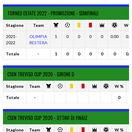
TORNEO ESTATE 2022 - PROMOZIONE - SEMIFINALI
Stagione
Team
W 
2021-
OLIMPIA
1
0
0
0
0
0.00
0.0
2022
RESTERA
Totale
-
1
0
0
0
0
0
0.0
CSEN TREVISO CUP 2020 - GIRONE D
Stagione
Team
W %
D
Totale
-
0
CSEN TREVISO CUP 2020 - OTTAVI DI FINALE
Stagione
Team
W %
D