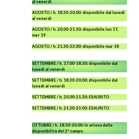
al venerdì
AGOSTO
/ h. 18.30-20.00: disponibile
dal lunedì
al venerdì
AGOSTO / h. 20.00-21.30: disponibile lun 17,
mer 19
AGOSTO
/ h. 21.30-23.00:
disponibile
mar 18
SETTEMBRE / h. 17.00-18.30: disponibile dal
lunedì al venerdì
SETTEMBRE / h. 18.30-20.00: disponibile
dal
lunedì al venerdì
SETTEMBRE / h. 20.00-21.30: ESAURITO
SETTEMBRE / h. 21.30-23.00
:
ESAURITO
OTTOBRE / h. 18.30-20.00:
in attesa della
disponibilità del 2° campo