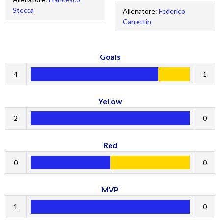
Stecca
Allenatore:
Federico
Carrettin
Goals
4
1
Yellow
2
0
Red
0
0
MVP
1
0