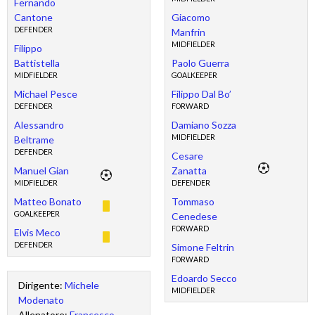
Fernando
Cantone
Giacomo
DEFENDER
Manfrin
MIDFIELDER
Filippo
Battistella
Paolo Guerra
MIDFIELDER
GOALKEEPER
Michael Pesce
Filippo Dal Bo’
DEFENDER
FORWARD
Alessandro
Damiano Sozza
MIDFIELDER
Beltrame
DEFENDER
Cesare
Manuel Gian
Zanatta
MIDFIELDER
DEFENDER
Matteo Bonato
Tommaso
GOALKEEPER
Cenedese
FORWARD
Elvis Meco
DEFENDER
Simone Feltrin
FORWARD
Edoardo Secco
Dirigente:
Michele
MIDFIELDER
Modenato
Allenatore:
Francesco