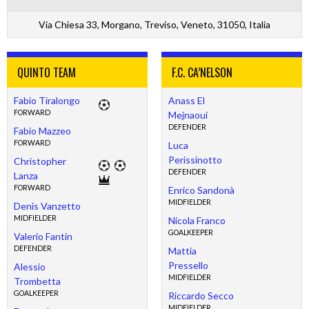
Via Chiesa 33, Morgano, Treviso, Veneto, 31050, Italia
QUINTO TEAM
F.C. CA’NELSON
Fabio Tiralongo
Anass El
FORWARD
Mejnaoui
DEFENDER
Fabio Mazzeo
FORWARD
Luca
Perissinotto
Christopher
DEFENDER
Lanza
FORWARD
Enrico Sandonà
MIDFIELDER
Denis Vanzetto
MIDFIELDER
Nicola Franco
GOALKEEPER
Valerio Fantin
DEFENDER
Mattia
Pressello
Alessio
MIDFIELDER
Trombetta
GOALKEEPER
Riccardo Secco
MIDFIELDER