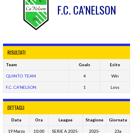
F.C. CA’NELSON
RISULTATI
Team
Goals
Esito
QUINTO TEAM
4
Win
F.C. CA’NELSON
1
Loss
DETTAGLI
Data
Ora
League
Stagione
Giornata
19 Marzo
10:00
SERIE A 2025-
2025-
23a