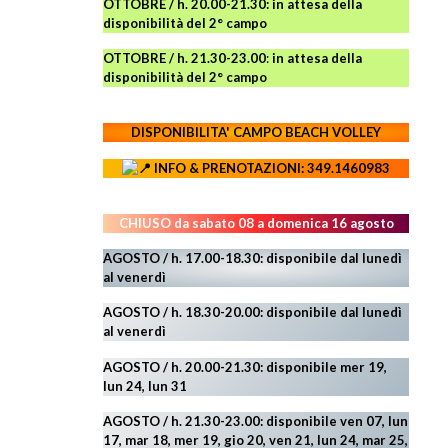
OTTOBRE / h. 20.00-21.30:
in attesa della
disponibilità del 2° campo
OTTOBRE / h. 21.30-23.00
:
in attesa della
disponibilità del 2° campo
DISPONIBILITA' CAMPO
BEACH VOLLEY
INFO & PRENOTAZIONI: 349.1460983
CHIUSO da sabato 08 a domenica 16 agosto
AGOSTO / h. 17.00-18.30: disponibile dal lunedì
al venerdì
AGOSTO
/ h. 18.30-20.00: disponibile
dal lunedì
al venerdì
AGOSTO / h. 20.00-21.30: disponibile mer 19,
lun 24,
lun 31
AGOSTO
/ h. 21.30-23.00:
disponibile ven 07, lun
17, mar 18, mer 19, gio 20, ven 21, lun 24, mar 25,