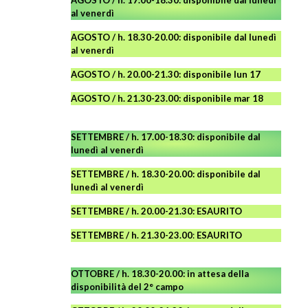
al venerdì
AGOSTO
/ h. 18.30-20.00: disponibile
dal lunedì
al venerdì
AGOSTO / h. 20.00-21.30: disponibile lun 17
AGOSTO
/ h. 21.30-23.00:
disponibile
mar 18
SETTEMBRE / h. 17.00-18.30: disponibile dal
lunedì al venerdì
SETTEMBRE / h. 18.30-20.00: disponibile
dal
lunedì al venerdì
SETTEMBRE / h. 20.00-21.30: ESAURITO
SETTEMBRE / h. 21.30-23.00
:
ESAURITO
OTTOBRE / h. 18.30-20.00:
in attesa della
disponibilità del 2° campo