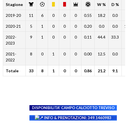
Stagione
W %
D %
2019-20
11
6
0
0
0
0.55
18.2
0.0
8
2020-21
5
1
0
0
0
0.20
0.0
0.0
1
2022-
9
1
0
0
0
0.11
44.4
33.3
2
2023
2021-
8
0
1
0
0
0.00
12.5
0.0
8
2022
Totale
33
8
1
0
0
0.86
21.2
9.1
6
DISPONIBILITA' CAMPO
CALCIOTTO TREVISO
INFO & PRENOTAZIONI: 349.1460983