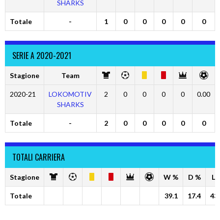
SHARKS
Totale
-
1
0
0
0
0
0
SERIE A 2020-2021
Stagione
Team
2020-21
LOKOMOTIV
2
0
0
0
0
0.00
SHARKS
Totale
-
2
0
0
0
0
0
TOTALI CARRIERA
Stagione
W %
D %
L 
Totale
39.1
17.4
43