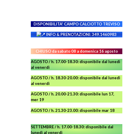
DISPONIBILITA' CAMPO
CALCIOTTO TREVISO
INFO & PRENOTAZIONI: 349.1460983
CHIUSO da sabato 08 a domenica 16 agosto
AGOSTO / h. 17.00-18.30: disponibile dal lunedì
al venerdì
AGOSTO
/ h. 18.30-20.00: disponibile
dal lunedì
al venerdì
AGOSTO / h. 20.00-21.30: disponibile lun 17,
mer 19
AGOSTO
/ h. 21.30-23.00:
disponibile
mar 18
SETTEMBRE / h. 17.00-18.30: disponibile dal
lunedì al venerdì