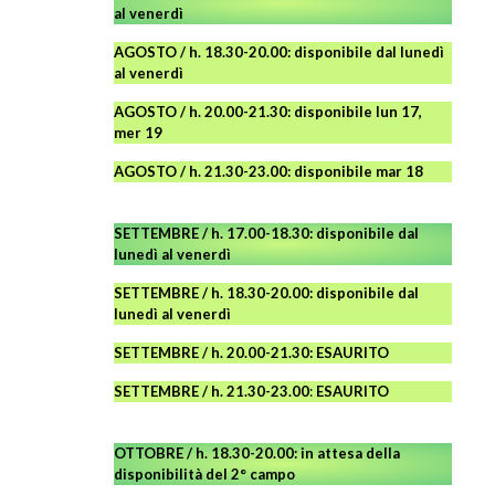
al venerdì
AGOSTO
/ h. 18.30-20.00: disponibile
dal lunedì
al venerdì
AGOSTO / h. 20.00-21.30: disponibile lun 17,
mer 19
AGOSTO
/ h. 21.30-23.00:
disponibile
mar 18
SETTEMBRE / h. 17.00-18.30: disponibile dal
lunedì al venerdì
SETTEMBRE / h. 18.30-20.00: disponibile
dal
lunedì al venerdì
SETTEMBRE / h. 20.00-21.30: ESAURITO
SETTEMBRE / h. 21.30-23.00
:
ESAURITO
OTTOBRE / h. 18.30-20.00:
in attesa della
disponibilità del 2° campo