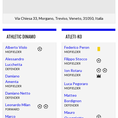
Via Chiesa 33, Morgano, Treviso, Veneto, 31050, Italia
ATHLETIC DINAMO
ATLETI-KO
Alberto Violo
Federico Peron
MIDFIELDER
MIDFIELDER
Alessandro
Filippo Stocco
MIDFIELDER
Lucchetta
DEFENDER
Ion Rotaru
MIDFIELDER
Damiano
Amenta
Luca Pegoraro
MIDFIELDER
MIDFIELDER
Damiano Netto
Matteo
DEFENDER
Bordignon
Leonardo Milan
DEFENDER
FORWARD
Mauro
Marco
Quaggiotto