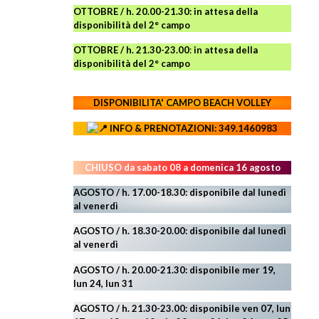
OTTOBRE / h. 20.00-21.30:
in attesa della
disponibilità del 2° campo
OTTOBRE / h. 21.30-23.00
:
in attesa della
disponibilità del 2° campo
DISPONIBILITA' CAMPO
BEACH VOLLEY
INFO & PRENOTAZIONI: 349.1460983
CHIUSO da sabato 08 a domenica 16 agosto
AGOSTO / h. 17.00-18.30: disponibile dal lunedì
al venerdì
AGOSTO
/ h. 18.30-20.00: disponibile
dal lunedì
al venerdì
AGOSTO / h. 20.00-21.30: disponibile mer 19,
lun 24,
lun 31
AGOSTO
/ h. 21.30-23.00:
disponibile ven 07, lun