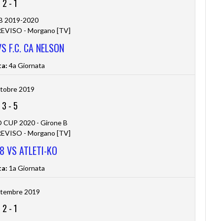
2
-
1
 B 2019-2020
VISO - Morgano [TV]
S F.C. CA NELSON
ta:
4a Giornata
tobre 2019
3
-
5
CUP 2020 - Girone B
VISO - Morgano [TV]
8 VS ATLETI-KO
ta:
1a Giornata
ttembre 2019
2
-
1