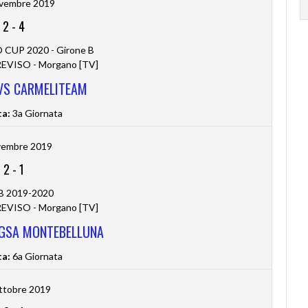
vembre 2019
2
-
4
CUP 2020 - Girone B
VISO - Morgano [TV]
 VS CARMELITEAM
ta:
3a Giornata
vembre 2019
2
-
1
 B 2019-2020
VISO - Morgano [TV]
 GSA MONTEBELLUNA
ta:
6a Giornata
ttobre 2019