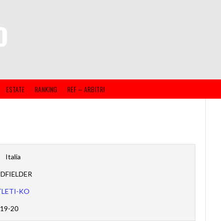
O
ESTATE
RANKING
REF – ARBITRI
Italia
IDFIELDER
TLETI-KO
19-20