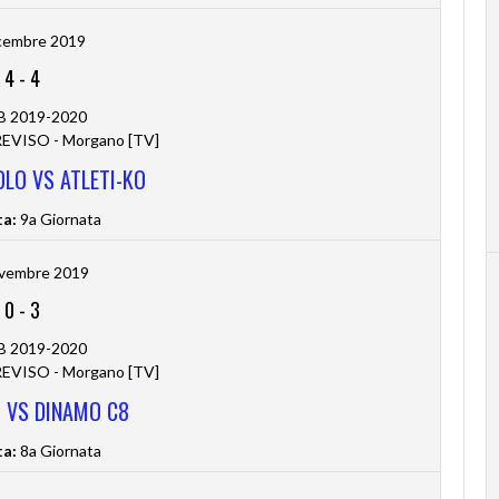
cembre 2019
4
-
4
 B 2019-2020
VISO - Morgano [TV]
OLO VS ATLETI-KO
ta:
9a Giornata
vembre 2019
0
-
3
 B 2019-2020
VISO - Morgano [TV]
O VS DINAMO C8
ta:
8a Giornata