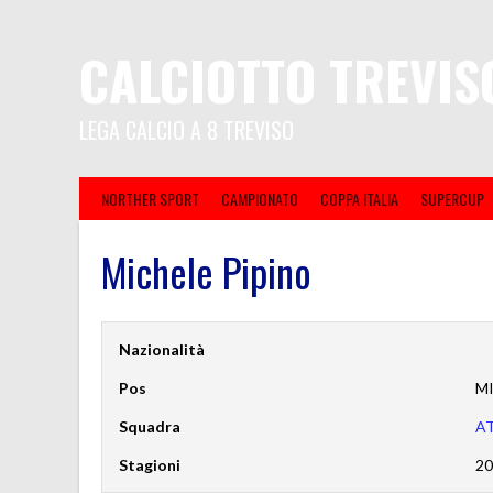
CALCIOTTO TREVIS
LEGA CALCIO A 8 TREVISO
NORTHER SPORT
CAMPIONATO
COPPA ITALIA
SUPERCUP
Michele Pipino
Nazionalità
Pos
M
Squadra
A
Stagioni
20