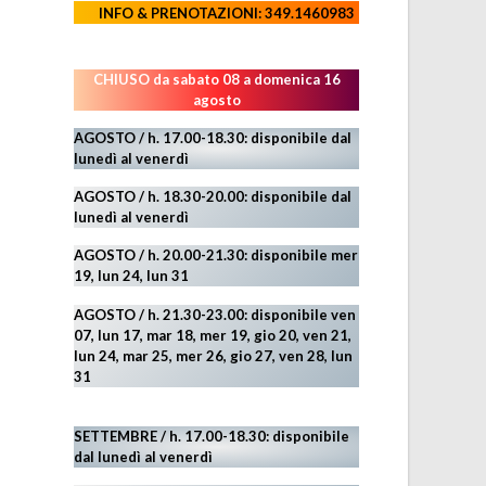
INFO & PRENOTAZIONI: 349.1460983
CHIUSO da sabato 08 a domenica 16
agosto
AGOSTO / h. 17.00-18.30: disponibile dal
lunedì al venerdì
AGOSTO
/ h. 18.30-20.00: disponibile
dal
lunedì al venerdì
AGOSTO / h. 20.00-21.30: disponibile mer
19,
lun 24,
lun 31
AGOSTO
/ h. 21.30-23.00:
disponibile ven
07, lun 17, mar 18, mer 19, gio 20, ven 21,
lun 24, mar 25, mer 26, gio 27, ven 28, lun
31
SETTEMBRE / h. 17.00-18.30: disponibile
dal lunedì al venerdì