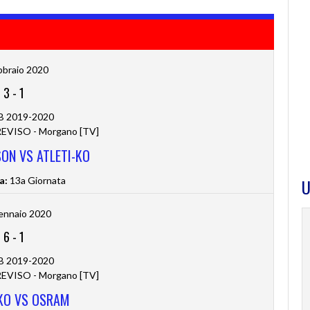
bbraio 2020
3
-
1
 B 2019-2020
VISO - Morgano [TV]
SON VS ATLETI-KO
a:
13a Giornata
U
ennaio 2020
6
-
1
 B 2019-2020
VISO - Morgano [TV]
-KO VS OSRAM