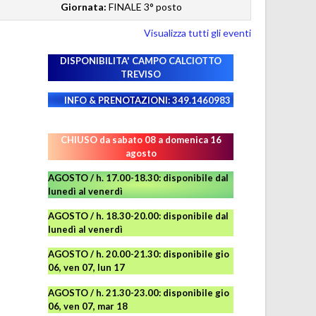
Giornata:
FINALE 3° posto
Visualizza tutti gli eventi
DISPONIBILITA' CAMPO
CALCIOTTO
TREVISO
INFO & PRENOTAZIONI: 349.1460983
CHIUSO da sabato 08 a domenica 16
agosto
AGOSTO / h. 17.00-18.30: disponibile dal
lunedì al venerdì
AGOSTO
/ h. 18.30-20.00: disponibile
dal
lunedì al venerdì
AGOSTO / h. 20.00-21.30: disponibile gio
06, ven 07, lun 17
AGOSTO
/ h. 21.30-23.00:
disponibile
gio
06, ven 07, mar 18