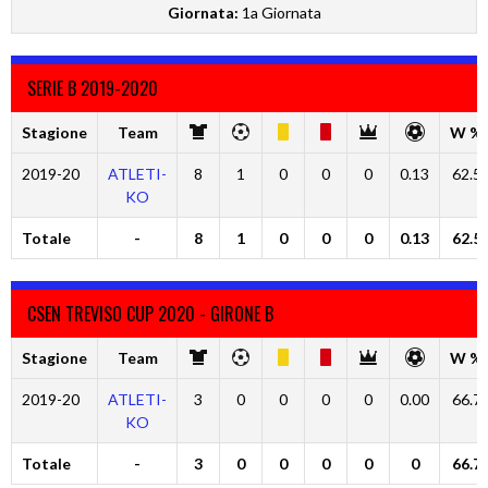
Giornata:
1a Giornata
SERIE B 2019-2020
Stagione
Team
W %
2019-20
ATLETI-
8
1
0
0
0
0.13
62.5
KO
Totale
-
8
1
0
0
0
0.13
62.5
CSEN TREVISO CUP 2020 - GIRONE B
Stagione
Team
W %
2019-20
ATLETI-
3
0
0
0
0
0.00
66.7
KO
Totale
-
3
0
0
0
0
0
66.7