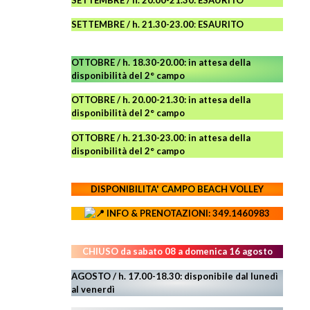
SETTEMBRE / h. 21.30-23.00
:
ESAURITO
OTTOBRE / h. 18.30-20.00:
in attesa della
disponibilità del 2° campo
OTTOBRE / h. 20.00-21.30:
in attesa della
disponibilità del 2° campo
OTTOBRE / h. 21.30-23.00
:
in attesa della
disponibilità del 2° campo
DISPONIBILITA' CAMPO
BEACH VOLLEY
INFO & PRENOTAZIONI: 349.1460983
CHIUSO da sabato 08 a domenica 16 agosto
AGOSTO / h. 17.00-18.30: disponibile dal lunedì
al venerdì