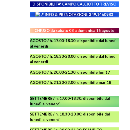
DISPONIBILITA' CAMPO
CALCIOTTO TREVISO
INFO & PRENOTAZIONI: 349.1460983
CHIUSO da sabato 08 a domenica 16 agosto
AGOSTO / h. 17.00-18.30: disponibile dal lunedì
al venerdì
AGOSTO
/ h. 18.30-20.00: disponibile
dal lunedì
al venerdì
AGOSTO / h. 20.00-21.30: disponibile lun 17
AGOSTO
/ h. 21.30-23.00:
disponibile
mar 18
SETTEMBRE / h. 17.00-18.30: disponibile dal
lunedì al venerdì
SETTEMBRE / h. 18.30-20.00: disponibile
dal
lunedì al venerdì
SETTEMBRE / h. 20.00-21.30: ESAURITO