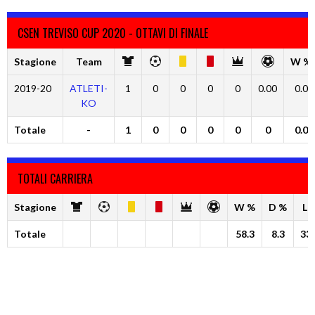
CSEN TREVISO CUP 2020 - OTTAVI DI FINALE
Stagione
Team
W %
2019-20
ATLETI-
1
0
0
0
0
0.00
0.0
KO
Totale
-
1
0
0
0
0
0
0.0
TOTALI CARRIERA
Stagione
W %
D %
L 
Totale
58.3
8.3
33.