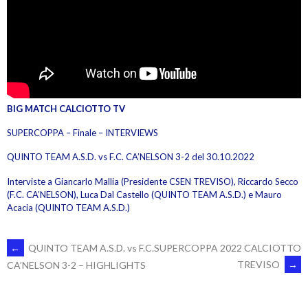
BIG MATCH CALCIOTTO TV
SUPERCOPPA – Finale – INTERVIEWS
QUINTO TEAM A.S.D. vs F.C. CA’NELSON 3-2 del 30.10.2022
Interviste a Giancarlo Mallia (Presidente CSEN TREVISO), Riccardo Secco
(F.C. CA’NELSON), Luca Dal Castello (QUINTO TEAM A.S.D.) e Mauro
Acacia (QUINTO TEAM A.S.D.)
POST
←
QUINTO TEAM A.S.D. vs F.C.
SUPERCOPPA 2022 CALCIOTTO
TREVISO
→
CA’NELSON 3-2 – HIGHLIGHTS
NAVIGATION