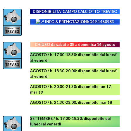
DISPONIBILITA' CAMPO
CALCIOTTO TREVISO
INFO & PRENOTAZIONI: 349.1460983
CHIUSO da sabato 08 a domenica 16 agosto
AGOSTO / h. 17.00-18.30: disponibile dal lunedì
al venerdì
AGOSTO
/ h. 18.30-20.00: disponibile
dal lunedì
al venerdì
AGOSTO / h. 20.00-21.30: disponibile lun 17,
mer 19
AGOSTO
/ h. 21.30-23.00:
disponibile
mar 18
SETTEMBRE / h. 17.00-18.30: disponibile dal
lunedì al venerdì