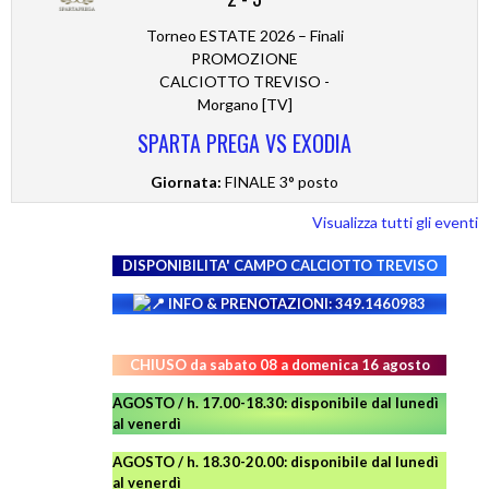
Torneo ESTATE 2026 – Finali
PROMOZIONE
CALCIOTTO TREVISO -
Morgano [TV]
SPARTA PREGA VS EXODIA
Giornata:
FINALE 3° posto
Visualizza tutti gli eventi
DISPONIBILITA' CAMPO
CALCIOTTO TREVISO
INFO & PRENOTAZIONI: 349.1460983
CHIUSO da sabato 08 a domenica 16 agosto
AGOSTO / h. 17.00-18.30: disponibile dal lunedì
al venerdì
AGOSTO
/ h. 18.30-20.00: disponibile
dal lunedì
al venerdì