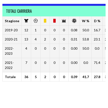
TOTALI CARRIERA
Stagione
W %
D %
L
2019-20
12
1
0
0
0
0.08
50.0
16.7
3
2020-21
13
4
2
0
0
0.31
53.8
23.1
2
2022-
4
0
0
0
0
0.00
50.0
0.0
5
2023
2021-
7
0
0
0
0
0.00
0.0
71.4
2
2022
Totale
36
5
2
0
0
0.39
41.7
27.8
3