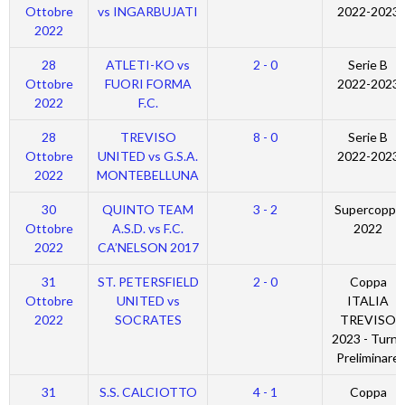
Ottobre
vs INGARBUJATI
2022-2023
2022
28
ATLETI-KO vs
2 - 0
Serie B
Ottobre
FUORI FORMA
2022-2023
2022
F.C.
28
TREVISO
8 - 0
Serie B
Ottobre
UNITED vs G.S.A.
2022-2023
2022
MONTEBELLUNA
30
QUINTO TEAM
3 - 2
Supercoppa
Ottobre
A.S.D. vs F.C.
2022
2022
CA’NELSON 2017
31
ST. PETERSFIELD
2 - 0
Coppa
Ottobre
UNITED vs
ITALIA
2022
SOCRATES
TREVISO
2023 - Turno
Preliminare
31
S.S. CALCIOTTO
4 - 1
Coppa