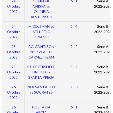
24
SPARTAK
6 - 1
Serie A
Ottobre
CHISPA vs
2022-2023
2022
OLIMPIA
RESTERA C8
24
MIDDLEMAN vs
2 - 4
Serie B
Ottobre
ATHLETIC
2022-2023
2022
DINAMO
25
F.C. CA’NELSON
2 - 2
Serie A
Ottobre
2017 vs A.S.D.
2022-2023
2022
CARMELITEAM
25
ST. PETERSFIELD
4 - 2
Serie B
Ottobre
UNITED vs
2022-2023
2022
SPARTA PREGA
26
NOI SAN PAOLO
1 - 0
Serie B
Ottobre
vs SOCRATES
2022-2023
2022
26
HOSTARIA
6 - 1
Serie B
Ottobre
VECIA
2022-2023