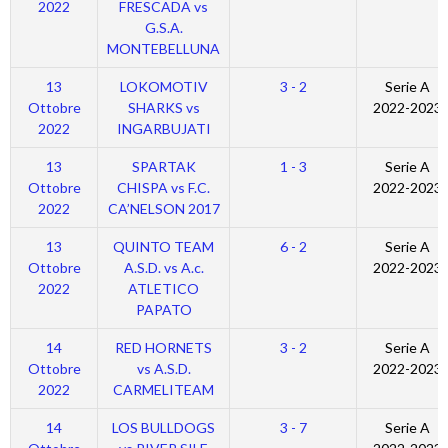
2022
FRESCADA vs
G.S.A.
MONTEBELLUNA
13
LOKOMOTIV
3 - 2
Serie A
Ottobre
SHARKS vs
2022-2023
2022
INGARBUJATI
13
SPARTAK
1 - 3
Serie A
Ottobre
CHISPA vs F.C.
2022-2023
2022
CA’NELSON 2017
13
QUINTO TEAM
6 - 2
Serie A
Ottobre
A.S.D. vs A.c.
2022-2023
2022
ATLETICO
PAPATO
14
RED HORNETS
3 - 2
Serie A
Ottobre
vs A.S.D.
2022-2023
2022
CARMELITEAM
14
LOS BULLDOGS
3 - 7
Serie A