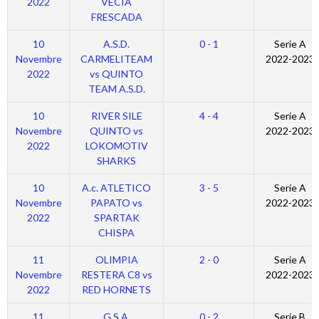
2022
VECIA
FRESCADA
10
A.S.D.
0 - 1
Serie A
Novembre
CARMELITEAM
2022-2023
2022
vs QUINTO
TEAM A.S.D.
10
RIVER SILE
4 - 4
Serie A
Novembre
QUINTO vs
2022-2023
2022
LOKOMOTIV
SHARKS
10
A.c. ATLETICO
3 - 5
Serie A
Novembre
PAPATO vs
2022-2023
2022
SPARTAK
CHISPA
11
OLIMPIA
2 - 0
Serie A
Novembre
RESTERA C8 vs
2022-2023
2022
RED HORNETS
11
G.S.A.
0 - 2
Serie B