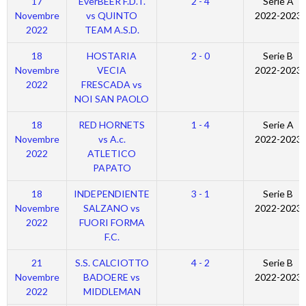
17
EverBEER F.D.T.
2 - 4
Serie A
Novembre
vs QUINTO
2022-2023
2022
TEAM A.S.D.
18
HOSTARIA
2 - 0
Serie B
Novembre
VECIA
2022-2023
2022
FRESCADA vs
NOI SAN PAOLO
18
RED HORNETS
1 - 4
Serie A
Novembre
vs A.c.
2022-2023
2022
ATLETICO
PAPATO
18
INDEPENDIENTE
3 - 1
Serie B
Novembre
SALZANO vs
2022-2023
2022
FUORI FORMA
F.C.
21
S.S. CALCIOTTO
4 - 2
Serie B
Novembre
BADOERE vs
2022-2023
2022
MIDDLEMAN