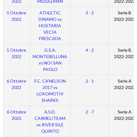
2022
MIDDLEMAN
2022-2023
5 Ottobre
ATHLETIC
3 - 2
Serie B
2022
DINAMO vs
2022-2023
HOSTARIA
VECIA
FRESCADA
5 Ottobre
G.S.A.
4 - 2
Serie B
2022
MONTEBELLUNA
2022-2023
vs NOI SAN
PAOLO
6 Ottobre
F.C. CA’NELSON
2 - 1
Serie A
2022
2017 vs
2022-2023
LOKOMOTIV
SHARKS
6 Ottobre
A.S.D.
2 - 7
Serie A
2022
CARMELITEAM
2022-2023
vs RIVER SILE
QUINTO