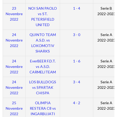
23
NOI SAN PAOLO
1 - 4
Serie B
Novembre
vs ST.
2022-2023
2022
PETERSFIELD
UNITED
24
QUINTO TEAM
3 - 0
Serie A
Novembre
A.S.D. vs
2022-2023
2022
LOKOMOTIV
SHARKS
24
EverBEER F.D.T.
1 - 6
Serie A
Novembre
vs A.S.D.
2022-2023
2022
CARMELITEAM
24
LOS BULLDOGS
3 - 4
Serie A
Novembre
vs SPARTAK
2022-2023
2022
CHISPA
25
OLIMPIA
4 - 2
Serie A
Novembre
RESTERA C8 vs
2022-2023
2022
INGARBUJATI