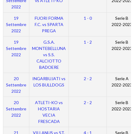
Settembre
vs ATLETI-KO
2022-2023
2022
19
FUORI FORMA
1 - 0
Serie B
Settembre
F.C. vs SPARTA
2022-2023
2022
PREGA
19
G.S.A.
1 - 2
Serie B
Settembre
MONTEBELLUNA
2022-2023
2022
vs S.S.
CALCIOTTO
BADOERE
20
INGARBUJATI vs
2 - 2
Serie A
Settembre
LOS BULLDOGS
2022-2023
2022
20
ATLETI-KO vs
2 - 2
Serie B
Settembre
HOSTARIA
2022-2023
2022
VECIA
FRESCADA
21
VILLANUS vs ST.
4 - 1
Serie B