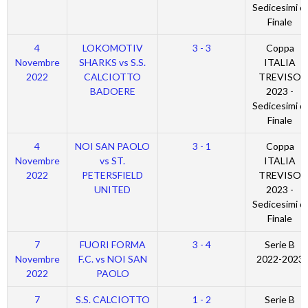
Sedicesimi di
Finale
4
LOKOMOTIV
3 - 3
Coppa
Novembre
SHARKS vs S.S.
ITALIA
2022
CALCIOTTO
TREVISO
BADOERE
2023 -
Sedicesimi di
Finale
4
NOI SAN PAOLO
3 - 1
Coppa
Novembre
vs ST.
ITALIA
2022
PETERSFIELD
TREVISO
UNITED
2023 -
Sedicesimi di
Finale
7
FUORI FORMA
3 - 4
Serie B
Novembre
F.C. vs NOI SAN
2022-2023
2022
PAOLO
7
S.S. CALCIOTTO
1 - 2
Serie B