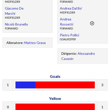
MIDFIELDER
FORWARD
Giacomo De
Andrea Dal Bo’
MIDFIELDER
Marchi
MIDFIELDER
Andrea
Nicolò Brunello
Rossetti
FORWARD
FORWARD
Pietro Pollici
GOALKEEPER
Allenatore:
Matteo Grava
Dirigente:
Alessandro
Cavasin
Goals
1
3
Yellow
0
1