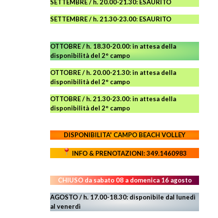
SETTEMBRE / h. 20.00-21.30: ESAURITO
SETTEMBRE / h. 21.30-23.00
:
ESAURITO
OTTOBRE / h. 18.30-20.00:
in attesa della
disponibilità del 2° campo
OTTOBRE / h. 20.00-21.30:
in attesa della
disponibilità del 2° campo
OTTOBRE / h. 21.30-23.00
:
in attesa della
disponibilità del 2° campo
DISPONIBILITA' CAMPO
BEACH VOLLEY
INFO & PRENOTAZIONI: 349.1460983
CHIUSO da sabato 08 a domenica 16 agosto
AGOSTO / h. 17.00-18.30: disponibile dal lunedì
al venerdì