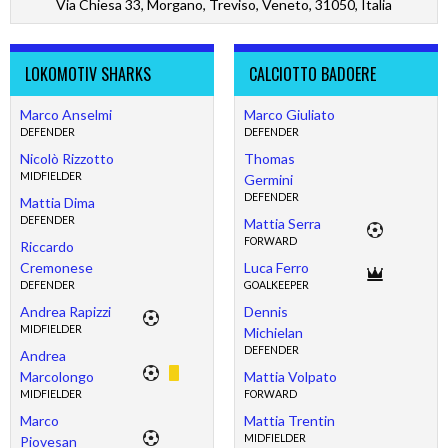
Via Chiesa 33, Morgano, Treviso, Veneto, 31050, Italia
LOKOMOTIV SHARKS
CALCIOTTO BADOERE
Marco Anselmi
Marco Giuliato
DEFENDER
DEFENDER
Nicolò Rizzotto
Thomas
MIDFIELDER
Germini
DEFENDER
Mattia Dima
DEFENDER
Mattia Serra
FORWARD
Riccardo
Cremonese
Luca Ferro
DEFENDER
GOALKEEPER
Andrea Rapizzi
Dennis
MIDFIELDER
Michielan
DEFENDER
Andrea
Marcolongo
Mattia Volpato
MIDFIELDER
FORWARD
Marco
Mattia Trentin
MIDFIELDER
Piovesan