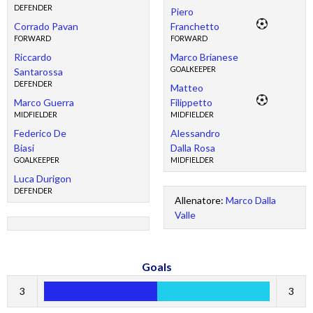
DEFENDER
Piero
Corrado Pavan
Franchetto
FORWARD
FORWARD
Riccardo
Marco Brianese
GOALKEEPER
Santarossa
DEFENDER
Matteo
Marco Guerra
Filippetto
MIDFIELDER
MIDFIELDER
Federico De
Alessandro
Biasi
Dalla Rosa
GOALKEEPER
MIDFIELDER
Luca Durigon
DEFENDER
Allenatore:
Marco Dalla
Valle
Goals
3
3