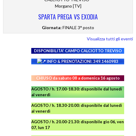
Morgano [TV]
SPARTA PREGA VS EXODIA
Giornata:
FINALE 3° posto
Visualizza tutti gli eventi
DISPONIBILITA' CAMPO
CALCIOTTO TREVISO
INFO & PRENOTAZIONI: 349.1460983
CHIUSO da sabato 08 a domenica 16 agosto
AGOSTO / h. 17.00-18.30: disponibile dal lunedì
al venerdì
AGOSTO
/ h. 18.30-20.00: disponibile
dal lunedì
al venerdì
AGOSTO / h. 20.00-21.30: disponibile gio 06, ven
07, lun 17