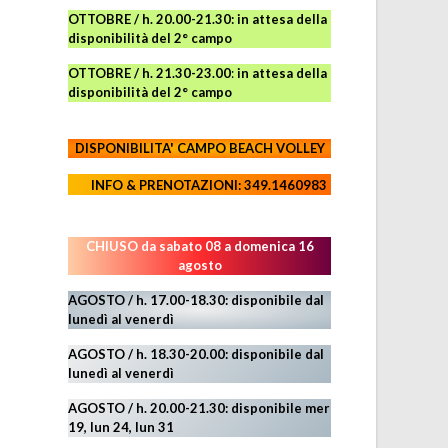
OTTOBRE / h. 20.00-21.30:
in attesa della
disponibilità del 2° campo
OTTOBRE / h. 21.30-23.00
:
in attesa della
disponibilità del 2° campo
DISPONIBILITA' CAMPO
BEACH VOLLEY
INFO & PRENOTAZIONI: 349.1460983
CHIUSO da sabato 08 a domenica 16
agosto
AGOSTO / h. 17.00-18.30: disponibile dal
lunedì al venerdì
AGOSTO
/ h. 18.30-20.00: disponibile
dal
lunedì al venerdì
AGOSTO / h. 20.00-21.30: disponibile mer
19,
lun 24,
lun 31