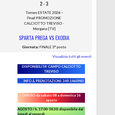
2
-
3
Torneo ESTATE 2026 –
Finali PROMOZIONE
CALCIOTTO TREVISO -
Morgano [TV]
SPARTA PREGA VS EXODIA
Giornata:
FINALE 3° posto
Visualizza tutti gli eventi
DISPONIBILITA' CAMPO
CALCIOTTO
TREVISO
INFO & PRENOTAZIONI: 349.1460983
CHIUSO da sabato 08 a domenica 16
agosto
AGOSTO / h. 17.00-18.30: disponibile dal
lunedì al venerdì