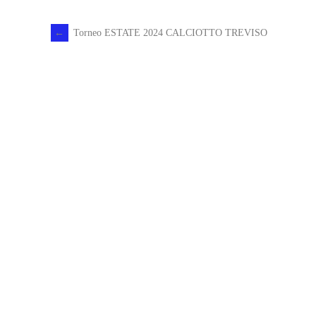
←
Torneo ESTATE 2024 CALCIOTTO TREVISO
Post
navigation