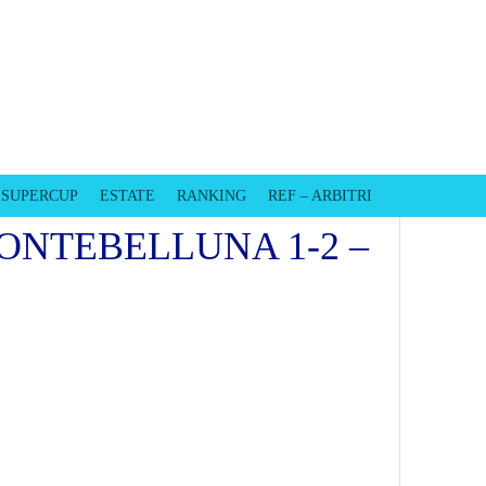
EVISO
SUPERCUP
ESTATE
RANKING
REF – ARBITRI
MONTEBELLUNA 1-2 –