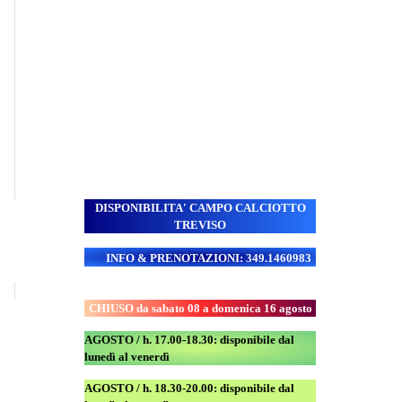
DISPONIBILITA' CAMPO
CALCIOTTO
TREVISO
INFO & PRENOTAZIONI: 349.1460983
CHIUSO da sabato 08 a domenica 16 agosto
AGOSTO / h. 17.00-18.30: disponibile dal
lunedì al venerdì
AGOSTO
/ h. 18.30-20.00: disponibile
dal