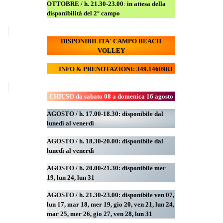
OTTOBRE / h. 21.30-23.00
:
in attesa della
disponibilità del 2° campo
DISPONIBILITA' CAMPO
BEACH
VOLLEY
INFO & PRENOTAZIONI: 349.1460983
CHIUSO da sabato 08 a domenica 16 agosto
AGOSTO / h. 17.00-18.30: disponibile dal
lunedì al venerdì
AGOSTO
/ h. 18.30-20.00: disponibile
dal
lunedì al venerdì
AGOSTO / h. 20.00-21.30: disponibile mer
19,
lun 24,
lun 31
AGOSTO
/ h. 21.30-23.00:
disponibile ven 07,
lun 17, mar 18, mer 19, gio 20, ven 21, lun 24,
mar 25, mer 26, gio 27, ven 28, lun 31