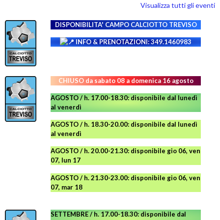
Visualizza tutti gli eventi
DISPONIBILITA' CAMPO
CALCIOTTO TREVISO
INFO & PRENOTAZIONI: 349.1460983
CHIUSO da sabato 08 a domenica 16 agosto
AGOSTO / h. 17.00-18.30: disponibile dal lunedì
al venerdì
AGOSTO
/ h. 18.30-20.00: disponibile
dal lunedì
al venerdì
AGOSTO / h. 20.00-21.30: disponibile gio 06, ven
07, lun 17
AGOSTO
/ h. 21.30-23.00:
disponibile
gio 06, ven
07, mar 18
SETTEMBRE / h. 17.00-18.30: disponibile dal