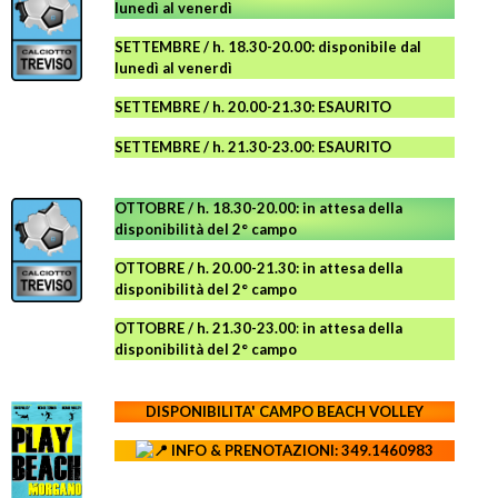
lunedì al venerdì
SETTEMBRE / h. 18.30-20.00: disponibile
dal
lunedì al venerdì
SETTEMBRE / h. 20.00-21.30: ESAURITO
SETTEMBRE / h. 21.30-23.00
:
ESAURITO
OTTOBRE / h. 18.30-20.00:
in attesa della
disponibilità del 2° campo
OTTOBRE / h. 20.00-21.30:
in attesa della
disponibilità del 2° campo
OTTOBRE / h. 21.30-23.00
:
in attesa della
disponibilità del 2° campo
DISPONIBILITA' CAMPO
BEACH VOLLEY
INFO & PRENOTAZIONI: 349.1460983