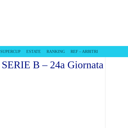
EVISO
SUPERCUP
ESTATE
RANKING
REF – ARBITRI
/ SERIE B – 24a Giornata