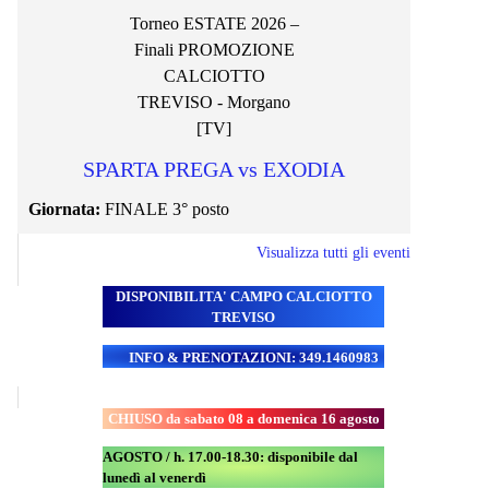
Torneo ESTATE 2026 –
Finali PROMOZIONE
CALCIOTTO
TREVISO - Morgano
[TV]
SPARTA PREGA vs EXODIA
Giornata:
FINALE 3° posto
Visualizza tutti gli eventi
DISPONIBILITA' CAMPO
CALCIOTTO
TREVISO
INFO & PRENOTAZIONI: 349.1460983
CHIUSO da sabato 08 a domenica 16 agosto
AGOSTO / h. 17.00-18.30: disponibile dal
lunedì al venerdì