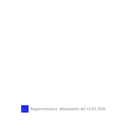
←
Rappresentativa: allenamento del 14.03.2026
Post
navigation