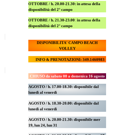
OTTOBRE / h. 20.00-21.30:
in attesa della
disponibilità del 2° campo
OTTOBRE / h. 21.30-23.00
:
in attesa della
disponibilità del 2° campo
DISPONIBILITA' CAMPO
BEACH
VOLLEY
INFO & PRENOTAZIONI: 349.1460983
CHIUSO da sabato 08 a domenica 16 agosto
AGOSTO / h. 17.00-18.30: disponibile dal
lunedì al venerdì
AGOSTO
/ h. 18.30-20.00: disponibile
dal
lunedì al venerdì
AGOSTO / h. 20.00-21.30: disponibile mer
19,
lun 24,
lun 31