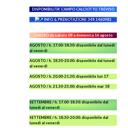
DISPONIBILITA' CAMPO
CALCIOTTO TREVISO
INFO & PRENOTAZIONI: 349.1460983
CHIUSO da sabato 08 a domenica 16 agosto
AGOSTO / h. 17.00-18.30: disponibile dal lunedì
al venerdì
AGOSTO
/ h. 18.30-20.00: disponibile
dal lunedì
al venerdì
AGOSTO / h. 20.00-21.30: disponibile lun 17
AGOSTO
/ h. 21.30-23.00:
disponibile
mar 18
SETTEMBRE / h. 17.00-18.30: disponibile dal
lunedì al venerdì
SETTEMBRE / h. 18.30-20.00: disponibile
dal
lunedì al venerdì