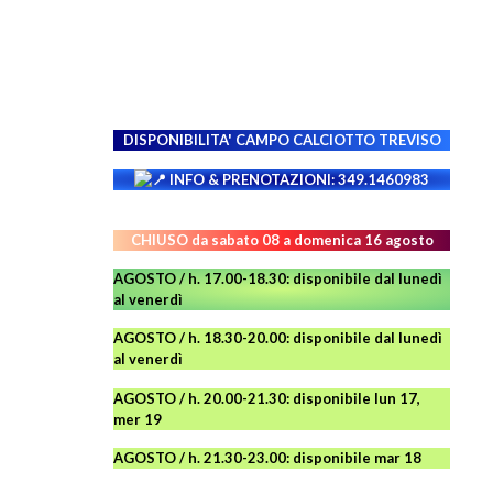
DISPONIBILITA' CAMPO
CALCIOTTO TREVISO
INFO & PRENOTAZIONI: 349.1460983
CHIUSO da sabato 08 a domenica 16 agosto
AGOSTO / h. 17.00-18.30: disponibile dal lunedì
al venerdì
AGOSTO
/ h. 18.30-20.00: disponibile
dal lunedì
al venerdì
AGOSTO / h. 20.00-21.30: disponibile lun 17,
mer 19
AGOSTO
/ h. 21.30-23.00:
disponibile
mar 18