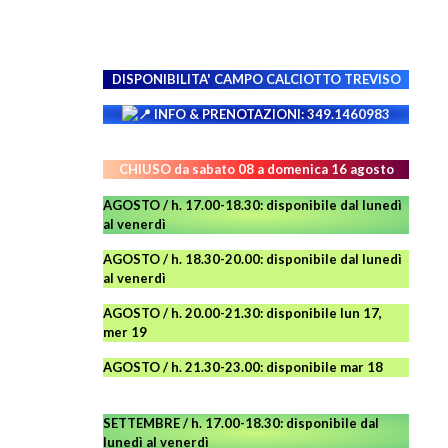
NAVIGATION
DISPONIBILITA' CAMPO
CALCIOTTO TREVISO
INFO & PRENOTAZIONI: 349.1460983
CHIUSO da sabato 08 a domenica 16 agosto
AGOSTO / h. 17.00-18.30: disponibile dal lunedì
al venerdì
AGOSTO
/ h. 18.30-20.00: disponibile
dal lunedì
al venerdì
AGOSTO / h. 20.00-21.30: disponibile lun 17,
mer 19
AGOSTO
/ h. 21.30-23.00:
disponibile
mar 18
SETTEMBRE / h. 17.00-18.30: disponibile dal
lunedì al venerdì