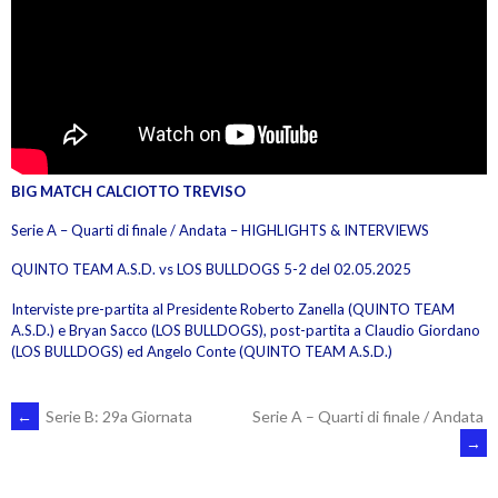
BIG MATCH CALCIOTTO TREVISO
Serie A – Quarti di finale / Andata – HIGHLIGHTS & INTERVIEWS
QUINTO TEAM A.S.D. vs LOS BULLDOGS 5-2 del 02.05.2025
Interviste pre-partita al Presidente Roberto Zanella (QUINTO TEAM
A.S.D.) e Bryan Sacco (LOS BULLDOGS), post-partita a Claudio Giordano
(LOS BULLDOGS) ed Angelo Conte (QUINTO TEAM A.S.D.)
POST
←
Serie B: 29a Giornata
Serie A – Quarti di finale / Andata
→
NAVIGATION