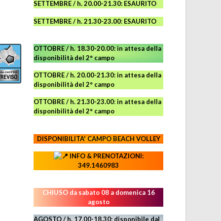
SETTEMBRE / h. 20.00-21.30: ESAURITO
SETTEMBRE / h. 21.30-23.00
:
ESAURITO
OTTOBRE / h. 18.30-20.00:
in attesa della
disponibilità del 2° campo
OTTOBRE / h. 20.00-21.30:
in attesa della
disponibilità del 2° campo
OTTOBRE / h. 21.30-23.00
:
in attesa della
disponibilità del 2° campo
DISPONIBILITA' CAMPO
BEACH VOLLEY
INFO & PRENOTAZIONI:
349.1460983
CHIUSO da sabato 08 a domenica 16
agosto
AGOSTO / h. 17.00-18.30: disponibile dal