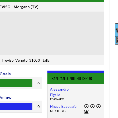
VISO - Morgano [TV]
 Treviso, Veneto, 31050, Italia
Goals
SANT’ANTONIO HOTSPUR
6
Alessandro
Figallo
Yellow
FORWARD
Filippo Baseggio
0
MIDFIELDER