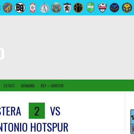
O
ESTATE
RANKING
REF – ARBITRI
STERA
2
VS
NTONIO HOTSPUR