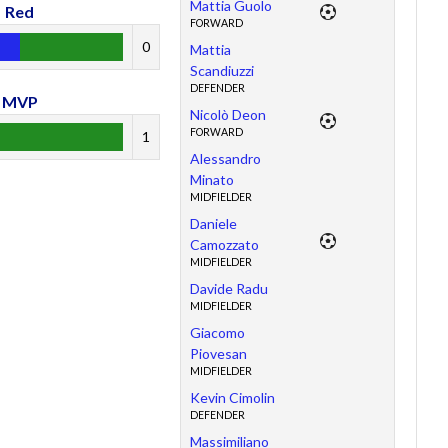
Mattia Guolo
Red
FORWARD
0
Mattia
Scandiuzzi
DEFENDER
MVP
Nicolò Deon
FORWARD
1
Alessandro
Minato
MIDFIELDER
Daniele
Camozzato
MIDFIELDER
Davide Radu
MIDFIELDER
Giacomo
Piovesan
MIDFIELDER
Kevin Cimolin
DEFENDER
Massimiliano