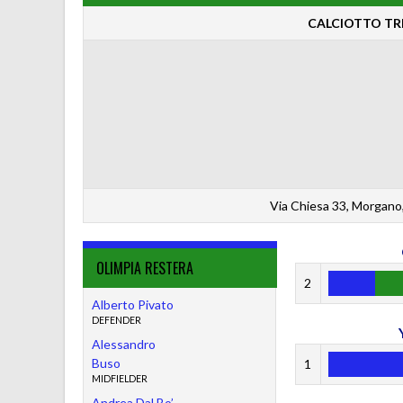
CALCIOTTO TRE
Via Chiesa 33, Morgano,
OLIMPIA RESTERA
2
Alberto Pivato
DEFENDER
Alessandro
Buso
1
MIDFIELDER
Andrea Dal Bo’