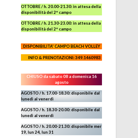
OTTOBRE / h. 20.00-21.30:
in attesa della
disponibilità del 2° campo
OTTOBRE / h. 21.30-23.00
:
in attesa della
disponibilità del 2° campo
DISPONIBILITA' CAMPO
BEACH VOLLEY
INFO & PRENOTAZIONI: 349.1460983
CHIUSO da sabato 08 a domenica 16
agosto
AGOSTO / h. 17.00-18.30: disponibile dal
lunedì al venerdì
AGOSTO
/ h. 18.30-20.00: disponibile
dal
lunedì al venerdì
AGOSTO / h. 20.00-21.30: disponibile mer
19,
lun 24,
lun 31