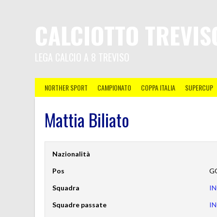
CALCIOTTO TREVIS
LEGA CALCIO A 8 TREVISO
NORTHER SPORT
CAMPIONATO
COPPA ITALIA
SUPERCUP
Mattia Biliato
Nazionalità
Pos
G
Squadra
I
Squadre passate
I