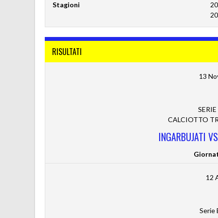
Stagioni
20
20
RISULTATI
13 No
SERIE
CALCIOTTO TRE
INGARBUJATI V
Giorna
12 
Serie