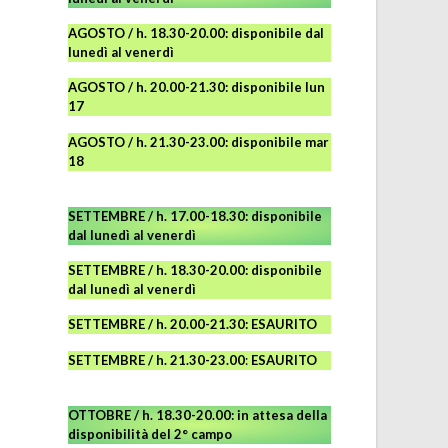
AGOSTO
/ h. 18.30-20.00: disponibile
dal
lunedì al venerdì
AGOSTO / h. 20.00-21.30: disponibile lun
17
AGOSTO
/ h. 21.30-23.00:
disponibile
mar
18
SETTEMBRE / h. 17.00-18.30: disponibile
dal lunedì al venerdì
SETTEMBRE / h. 18.30-20.00: disponibile
dal lunedì al venerdì
SETTEMBRE / h. 20.00-21.30: ESAURITO
SETTEMBRE / h. 21.30-23.00
:
ESAURITO
OTTOBRE / h. 18.30-20.00:
in attesa della
disponibilità del 2° campo