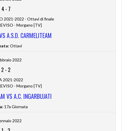
4
-
7
2021-2022 - Ottavi di finale
VISO - Morgano [TV]
 VS A.S.D. CARMELITEAM
nata:
Ottavi
bbraio 2022
2
-
2
 A 2021-2022
VISO - Morgano [TV]
AM VS A.C. INGARBUJATI
a:
17a Giornata
ennaio 2022
1
-
3