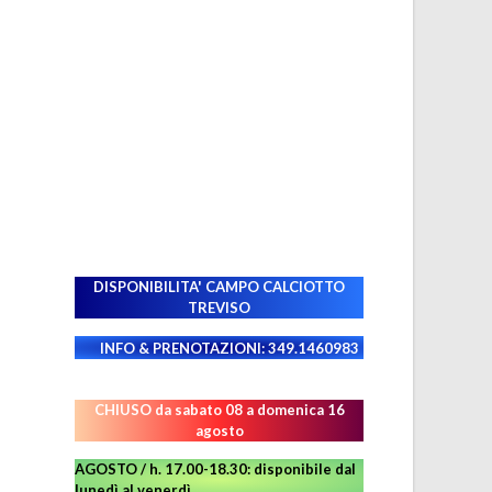
DISPONIBILITA' CAMPO
CALCIOTTO
TREVISO
INFO & PRENOTAZIONI: 349.1460983
CHIUSO da sabato 08 a domenica 16
agosto
AGOSTO / h. 17.00-18.30: disponibile dal
lunedì al venerdì