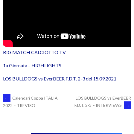
BIG MATCH CALCIOTTO TV
1a Giornata – HIGHLIGHTS
LOS BULLDOGS vs EverBEER F.D.T. 2-3 del 15.09.2021
POST
←
Calendari Coppa ITALIA
LOS BULLDOGS vs EverBEER
F.D.T. 2-3 – INTERVIEWS
→
2022 – TREVISO
NAVIGATION