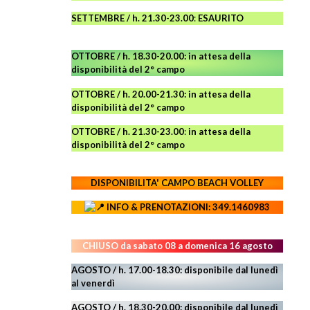
SETTEMBRE / h. 21.30-23.00
:
ESAURITO
OTTOBRE / h. 18.30-20.00:
in attesa della
disponibilità del 2° campo
OTTOBRE / h. 20.00-21.30:
in attesa della
disponibilità del 2° campo
OTTOBRE / h. 21.30-23.00
:
in attesa della
disponibilità del 2° campo
DISPONIBILITA' CAMPO
BEACH VOLLEY
INFO & PRENOTAZIONI: 349.1460983
CHIUSO da sabato 08 a domenica 16 agosto
AGOSTO / h. 17.00-18.30: disponibile dal lunedì
al venerdì
AGOSTO
/ h. 18.30-20.00: disponibile
dal lunedì