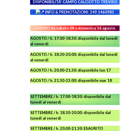
DISPONIBILITA' CAMPO
CALCIOTTO TREVISO
INFO & PRENOTAZIONI: 349.1460983
CHIUSO da sabato 08 a domenica 16 agosto
AGOSTO / h. 17.00-18.30: disponibile dal lunedì
al venerdì
AGOSTO
/ h. 18.30-20.00: disponibile
dal lunedì
al venerdì
AGOSTO / h. 20.00-21.30: disponibile lun 17
AGOSTO
/ h. 21.30-23.00:
disponibile
mar 18
SETTEMBRE / h. 17.00-18.30: disponibile dal
lunedì al venerdì
SETTEMBRE / h. 18.30-20.00: disponibile
dal
lunedì al venerdì
SETTEMBRE / h. 20.00-21.30: ESAURITO