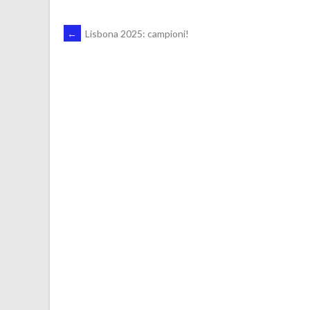
POST
←
Lisbona 2025: campioni!
NAVIGATION