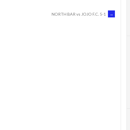
NORTH BAR vs JOJO F.C. 5-1
→