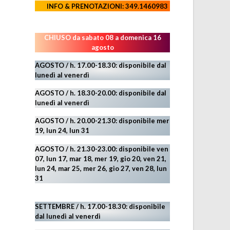
INFO & PRENOTAZIONI: 349.1460983
CHIUSO da sabato 08 a domenica 16
agosto
AGOSTO / h. 17.00-18.30: disponibile dal
lunedì al venerdì
AGOSTO
/ h. 18.30-20.00: disponibile
dal
lunedì al venerdì
AGOSTO / h. 20.00-21.30: disponibile mer
19,
lun 24,
lun 31
AGOSTO
/ h. 21.30-23.00:
disponibile ven
07, lun 17, mar 18, mer 19, gio 20, ven 21,
lun 24, mar 25, mer 26, gio 27, ven 28, lun
31
SETTEMBRE / h. 17.00-18.30: disponibile
dal lunedì al venerdì