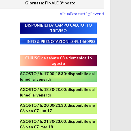
Giornata:
FINALE 3° posto
Visualizza tutti gli eventi
DISPONIBILITA' CAMPO
CALCIOTTO
TREVISO
INFO & PRENOTAZIONI: 349.1460983
CHIUSO da sabato 08 a domenica 16
agosto
AGOSTO / h. 17.00-18.30: disponibile dal
lunedì al venerdì
AGOSTO
/ h. 18.30-20.00: disponibile
dal
lunedì al venerdì
AGOSTO / h. 20.00-21.30: disponibile gio
06, ven 07, lun 17
AGOSTO
/ h. 21.30-23.00:
disponibile
gio
06, ven 07, mar 18