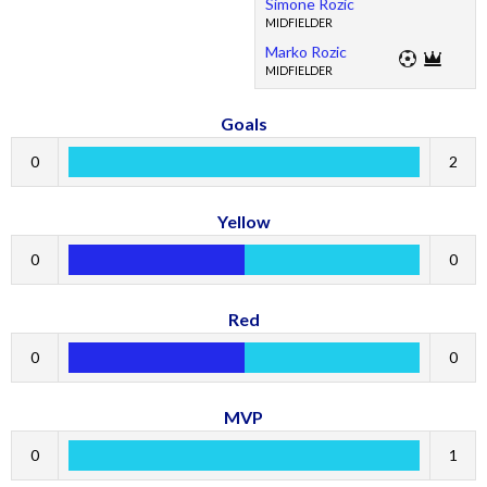
Simone Rozic
MIDFIELDER
Marko Rozic
MIDFIELDER
Goals
0
2
Yellow
0
0
Red
0
0
MVP
0
1