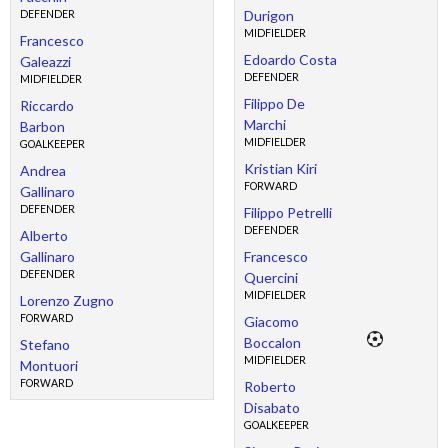
Durigon
DEFENDER
MIDFIELDER
Francesco
Edoardo Costa
Galeazzi
DEFENDER
MIDFIELDER
Filippo De
Riccardo
Marchi
Barbon
MIDFIELDER
GOALKEEPER
Kristian Kiri
Andrea
FORWARD
Gallinaro
DEFENDER
Filippo Petrelli
DEFENDER
Alberto
Gallinaro
Francesco
DEFENDER
Quercini
MIDFIELDER
Lorenzo Zugno
FORWARD
Giacomo
Boccalon
Stefano
MIDFIELDER
Montuori
FORWARD
Roberto
Disabato
GOALKEEPER