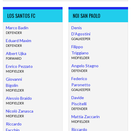
LOS SANTOS FC
NOI SAN PAOLO
Marco Badin
Denis
DEFENDER
D’Agostini
GOALKEEPER
Eduard Maxim
DEFENDER
Filippo
Triggiano
Albert Ujka
MIDFIELDER
FORWARD
Angelo Stagno
Enrico Pezzato
DEFENDER
MIDFIELDER
Federico
Giovanni
Paronetto
Bigolin
GOALKEEPER
MIDFIELDER
Davide
Alessio Braido
Piscitelli
MIDFIELDER
DEFENDER
Nicolò Zanasca
Mattia Zaccarin
MIDFIELDER
MIDFIELDER
Riccardo
Riccardo
Facchin