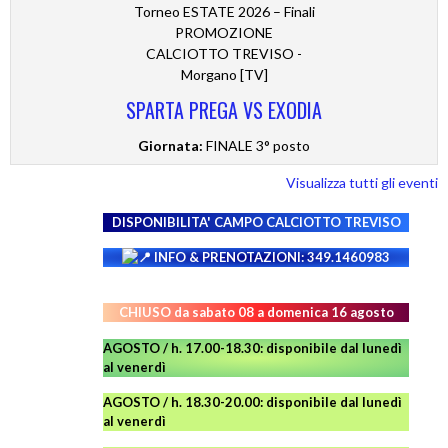
Torneo ESTATE 2026 – Finali
PROMOZIONE
CALCIOTTO TREVISO -
Morgano [TV]
SPARTA PREGA VS EXODIA
Giornata:
FINALE 3° posto
Visualizza tutti gli eventi
DISPONIBILITA' CAMPO
CALCIOTTO TREVISO
INFO & PRENOTAZIONI: 349.1460983
CHIUSO da sabato 08 a domenica 16 agosto
AGOSTO / h. 17.00-18.30: disponibile dal lunedì
al venerdì
AGOSTO
/ h. 18.30-20.00: disponibile
dal lunedì
al venerdì