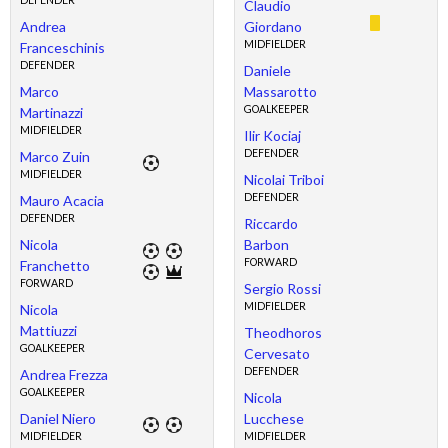
DEFENDER
Claudio
Andrea
Giordano
MIDFIELDER
Franceschinis
DEFENDER
Daniele
Marco
Massarotto
GOALKEEPER
Martinazzi
MIDFIELDER
Ilir Kociaj
DEFENDER
Marco Zuin
MIDFIELDER
Nicolai Triboi
DEFENDER
Mauro Acacia
DEFENDER
Riccardo
Nicola
Barbon
FORWARD
Franchetto
FORWARD
Sergio Rossi
MIDFIELDER
Nicola
Mattiuzzi
Theodhoros
GOALKEEPER
Cervesato
DEFENDER
Andrea Frezza
GOALKEEPER
Nicola
Daniel Niero
Lucchese
MIDFIELDER
MIDFIELDER