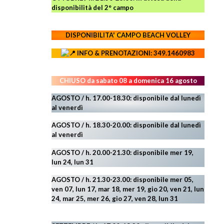
disponibilità del 2° campo
DISPONIBILITA' CAMPO
BEACH VOLLEY
INFO & PRENOTAZIONI: 349.1460983
CHIUSO da sabato 08 a domenica 16 agosto
AGOSTO / h. 17.00-18.30: disponibile dal lunedì
al venerdì
AGOSTO
/ h. 18.30-20.00: disponibile
dal lunedì
al venerdì
AGOSTO / h. 20.00-21.30: disponibile mer 19,
lun 24,
lun 31
AGOSTO
/ h. 21.30-23.00:
disponibile mer 05,
ven 07, lun 17, mar 18, mer 19, gio 20, ven 21, lun
24, mar 25, mer 26, gio 27, ven 28, lun 31