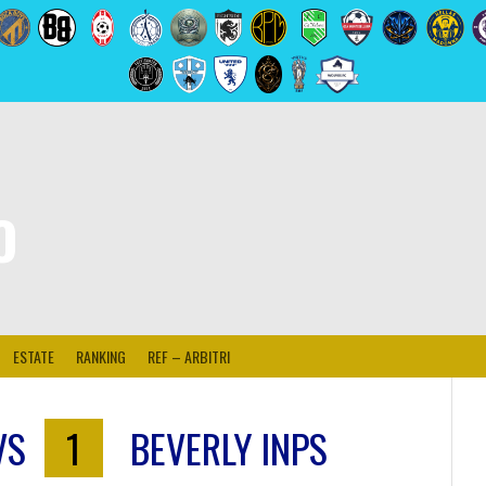
O
ESTATE
RANKING
REF – ARBITRI
VS
1
BEVERLY INPS