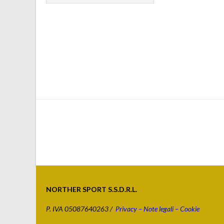
NORTHER SPORT S.S.D.R.L.
P. IVA 05087640263 /
Privacy – Note legali – Cookie