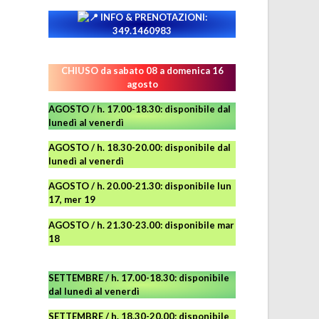
INFO & PRENOTAZIONI:
349.1460983
CHIUSO da sabato 08 a domenica 16
agosto
AGOSTO / h. 17.00-18.30: disponibile dal
lunedì al venerdì
AGOSTO
/ h. 18.30-20.00: disponibile
dal
lunedì al venerdì
AGOSTO / h. 20.00-21.30: disponibile lun
17, mer 19
AGOSTO
/ h. 21.30-23.00:
disponibile
mar
18
SETTEMBRE / h. 17.00-18.30: disponibile
dal lunedì al venerdì
SETTEMBRE / h. 18.30-20.00: disponibile