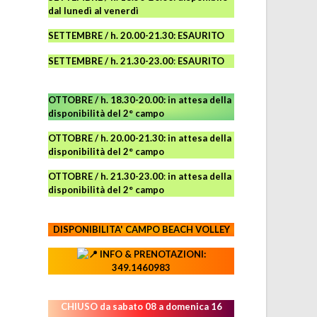
dal lunedì al venerdì
SETTEMBRE / h. 20.00-21.30: ESAURITO
SETTEMBRE / h. 21.30-23.00
:
ESAURITO
OTTOBRE / h. 18.30-20.00:
in attesa della
disponibilità del 2° campo
OTTOBRE / h. 20.00-21.30:
in attesa della
disponibilità del 2° campo
OTTOBRE / h. 21.30-23.00
:
in attesa della
disponibilità del 2° campo
DISPONIBILITA' CAMPO
BEACH VOLLEY
INFO & PRENOTAZIONI:
349.1460983
CHIUSO da sabato 08 a domenica 16