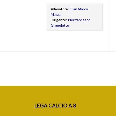
Allenatore:
Gian Marco
Mazza
Dirigente:
Pierfrancesco
Gregoletto
LEGA CALCIO A 8