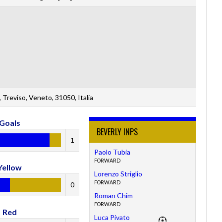
 Treviso, Veneto, 31050, Italia
Goals
BEVERLY INPS
1
Paolo Tubia
FORWARD
Yellow
Lorenzo Striglio
FORWARD
0
Roman Chim
FORWARD
Red
Luca Pivato