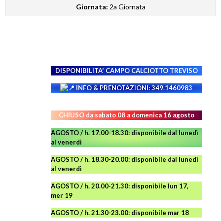
Giornata:
2a Giornata
DISPONIBILITA' CAMPO
CALCIOTTO TREVISO
INFO & PRENOTAZIONI: 349.1460983
CHIUSO da sabato 08 a domenica 16 agosto
AGOSTO / h. 17.00-18.30: disponibile dal lunedì
al venerdì
AGOSTO
/ h. 18.30-20.00: disponibile
dal lunedì
al venerdì
AGOSTO / h. 20.00-21.30: disponibile lun 17,
mer 19
AGOSTO
/ h. 21.30-23.00:
disponibile
mar 18