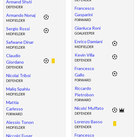
DEFENDER
Armand Shyti
DEFENDER
Francesco
Gasparini
Armando Nonaj
FORWARD
MIDFIELDER
Gianluca Roni
Sergio Rossi
GOALKEEPER
MIDFIELDER
Enrico Damiani
Safwane Dinar
MIDFIELDER
MIDFIELDER
Kevin Villa
Claudio
DEFENDER
Giordano
DEFENDER
Francesco
Gallo
Nicolai Triboi
FORWARD
DEFENDER
Riccardo
Maliq Spahiu
Pietrobon
MIDFIELDER
FORWARD
Mattia
Nicolo’ Muffato
Carlesso
DEFENDER
FORWARD
Lorenzo Basso
Alessio Tonon
DEFENDER
MIDFIELDER
Francesco
Niccolo’ Fuser