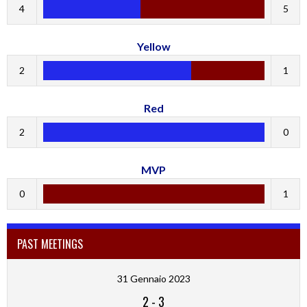
4
5
Yellow
2
1
Red
2
0
MVP
0
1
PAST MEETINGS
31 Gennaio 2023
2
-
3