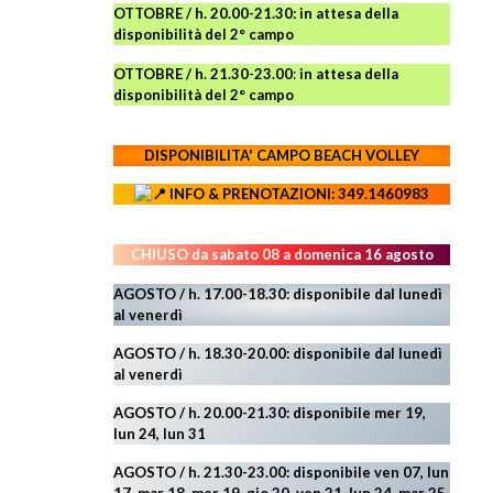
OTTOBRE / h. 20.00-21.30:
in attesa della
disponibilità del 2° campo
OTTOBRE / h. 21.30-23.00
:
in attesa della
disponibilità del 2° campo
DISPONIBILITA' CAMPO
BEACH VOLLEY
INFO & PRENOTAZIONI: 349.1460983
CHIUSO da sabato 08 a domenica 16 agosto
AGOSTO / h. 17.00-18.30: disponibile dal lunedì
al venerdì
AGOSTO
/ h. 18.30-20.00: disponibile
dal lunedì
al venerdì
AGOSTO / h. 20.00-21.30: disponibile mer 19,
lun 24,
lun 31
AGOSTO
/ h. 21.30-23.00:
disponibile ven 07, lun