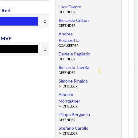
Luca Favero
Red
DEFENDER
Riccardo Citton
0
DEFENDER
Andrea
MVP
Perazzetta
GOALKEEPER
1
Daniele Pagliarin
DEFENDER
Riccardo Tavella
DEFENDER
Simone Rinaldo
MIDFIELDER
Alberto
Montagner
MIDFIELDER
Filippo Bergamin
DEFENDER
Stefano Carollo
MIDFIELDER