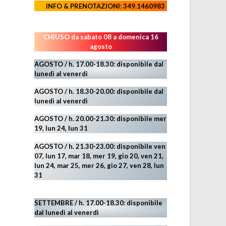
INFO & PRENOTAZIONI: 349.1460983
CHIUSO da sabato 08 a domenica 16
agosto
AGOSTO / h. 17.00-18.30: disponibile dal
lunedì al venerdì
AGOSTO
/ h. 18.30-20.00: disponibile
dal
lunedì al venerdì
AGOSTO / h. 20.00-21.30: disponibile mer
19,
lun 24,
lun 31
AGOSTO
/ h. 21.30-23.00:
disponibile ven
07, lun 17, mar 18, mer 19, gio 20, ven 21,
lun 24, mar 25, mer 26, gio 27, ven 28, lun
31
SETTEMBRE / h. 17.00-18.30: disponibile
dal lunedì al venerdì