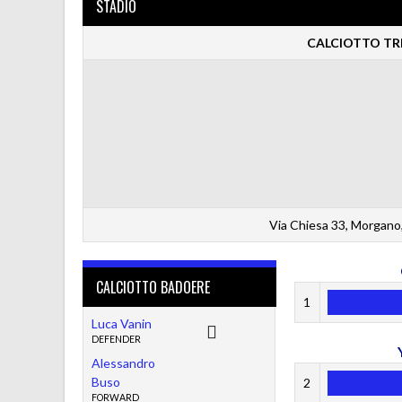
STADIO
CALCIOTTO TRE
Via Chiesa 33, Morgano,
CALCIOTTO BADOERE
1
Luca Vanin
DEFENDER
Alessandro
Buso
2
FORWARD