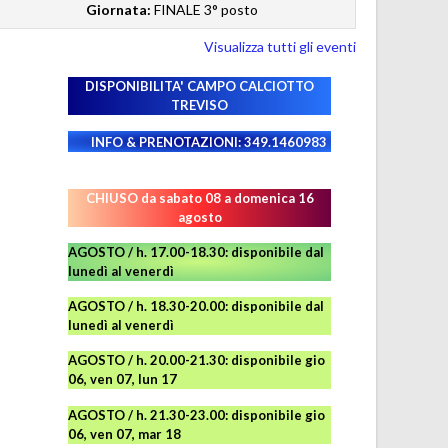
Giornata:
FINALE 3° posto
Visualizza tutti gli eventi
DISPONIBILITA' CAMPO
CALCIOTTO
TREVISO
INFO & PRENOTAZIONI: 349.1460983
CHIUSO da sabato 08 a domenica 16
agosto
AGOSTO / h. 17.00-18.30: disponibile dal
lunedì al venerdì
AGOSTO
/ h. 18.30-20.00: disponibile
dal
lunedì al venerdì
AGOSTO / h. 20.00-21.30: disponibile gio
06, ven 07, lun 17
AGOSTO
/ h. 21.30-23.00:
disponibile
gio
06, ven 07, mar 18