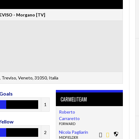
VISO - Morgano [TV]
 Treviso, Veneto, 31050, Italia
Goals
CARMELITEAM
1
Roberto
Carraretto
Yellow
FORWARD
Nicola Pagliarin
2
MIDFIELDER