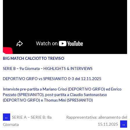
BIG MATCH CALCIOTTO TREVISO
SERIE B – 9a Giornata – HIGHLIGHTS & INTERVIEWS
DEPORTIVO GRIFO vs SPRESIANITO 0-3 del 12.11.2025
Interviste pre-partita a Mariano Crisci (DEPORTIVO GRIFO) ed Enrico
Pezzato (SPRESIANITO), post-partita a Claudio Santonastaso
(DEPORTIVO GRIFO) e Thomas Mini (SPRESIANITO)
POST
←
SERIE A – SERIE B: 8a
Rappresentativa: allenamento del
15.11.2025
→
Giornata