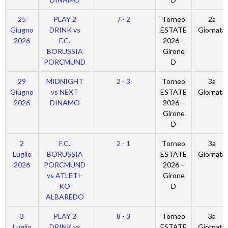
25
PLAY 2
7 - 2
Torneo
2a
Giugno
DRINK vs
ESTATE
Giornata
2026
F.C.
2026 –
BORUSSIA
Girone
PORCMUND
D
29
MIDNIGHT
2 - 3
Torneo
3a
Giugno
vs NEXT
ESTATE
Giornata
2026
DINAMO
2026 –
Girone
D
2
F.C.
2 - 1
Torneo
3a
Luglio
BORUSSIA
ESTATE
Giornata
2026
PORCMUND
2026 –
vs ATLETI-
Girone
KO
D
ALBAREDO
3
PLAY 2
8 - 3
Torneo
3a
Luglio
DRINK vs
ESTATE
Giornata