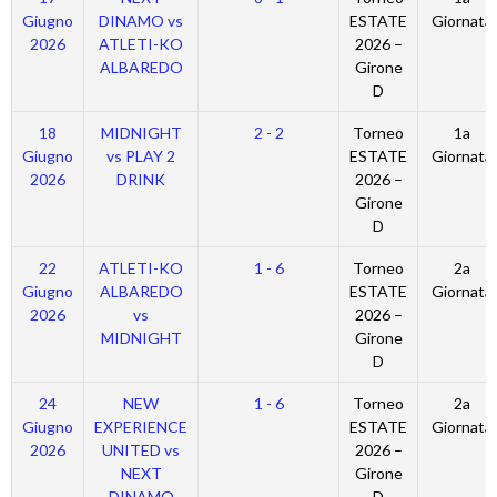
Giugno
DINAMO vs
ESTATE
Giornata
2026
ATLETI-KO
2026 –
ALBAREDO
Girone
D
18
MIDNIGHT
2 - 2
Torneo
1a
Giugno
vs PLAY 2
ESTATE
Giornata
2026
DRINK
2026 –
Girone
D
22
ATLETI-KO
1 - 6
Torneo
2a
Giugno
ALBAREDO
ESTATE
Giornata
2026
vs
2026 –
MIDNIGHT
Girone
D
24
NEW
1 - 6
Torneo
2a
Giugno
EXPERIENCE
ESTATE
Giornata
2026
UNITED vs
2026 –
NEXT
Girone
DINAMO
D