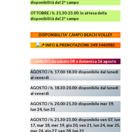
disponibilità del 2° campo
OTTOBRE / h. 21.30-23.00
:
in attesa della
disponibilità del 2° campo
DISPONIBILITA' CAMPO
BEACH VOLLEY
INFO & PRENOTAZIONI: 349.1460983
CHIUSO da sabato 08 a domenica 16 agosto
AGOSTO / h. 17.00-18.30: disponibile dal lunedì
al venerdì
AGOSTO
/ h. 18.30-20.00: disponibile
dal lunedì
al venerdì
AGOSTO / h. 20.00-21.30: disponibile mer 19,
lun 24,
lun 31
AGOSTO
/ h. 21.30-23.00:
disponibile ven 07, lun
17, mar 18, mer 19, gio 20, ven 21, lun 24, mar 25,
mer 26, gio 27, ven 28, lun 31