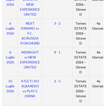
2026
NEW
2026 –
EXPERIENCE
Girone
UNITED
D
6
NEXT
3 - 2
Torneo
4a
Luglio
DINAMO vs
ESTATE
Giornata
2026
F.C.
2026 –
BORUSSIA
Girone
PORCMUND
D
6
MIDNIGHT
8 - 1
Torneo
4a
Luglio
vs NEW
ESTATE
Giornata
2026
EXPERIENCE
2026 –
UNITED
Girone
D
10
ATLETI-KO
2 - 5
Torneo
4a
Luglio
ALBAREDO
ESTATE
Giornata
2026
vs PLAY 2
2026 –
DRINK
Girone
D