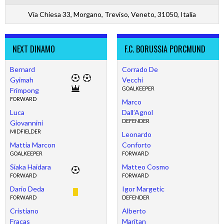
Via Chiesa 33, Morgano, Treviso, Veneto, 31050, Italia
NEXT DINAMO
F.C. BORUSSIA PORCMUND
Bernard
Corrado De
Gyimah
Vecchi
GOALKEEPER
Frimpong
FORWARD
Marco
Luca
Dall’Agnol
DEFENDER
Giovannini
MIDFIELDER
Leonardo
Mattia Marcon
Conforto
GOALKEEPER
FORWARD
Siaka Haidara
Matteo Cosmo
FORWARD
FORWARD
Dario Deda
Igor Margetic
FORWARD
DEFENDER
Cristiano
Alberto
Fracas
Maritan