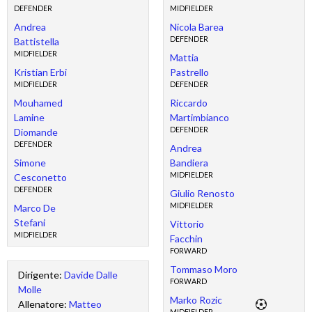
DEFENDER
MIDFIELDER
Andrea
Nicola Barea
DEFENDER
Battistella
MIDFIELDER
Mattia
Kristian Erbi
Pastrello
MIDFIELDER
DEFENDER
Mouhamed
Riccardo
Lamine
Martimbianco
DEFENDER
Diomande
DEFENDER
Andrea
Simone
Bandiera
MIDFIELDER
Cesconetto
DEFENDER
Giulio Renosto
MIDFIELDER
Marco De
Stefani
Vittorio
MIDFIELDER
Facchin
FORWARD
Tommaso Moro
Dirigente:
Davide Dalle
FORWARD
Molle
Marko Rozic
Allenatore:
Matteo