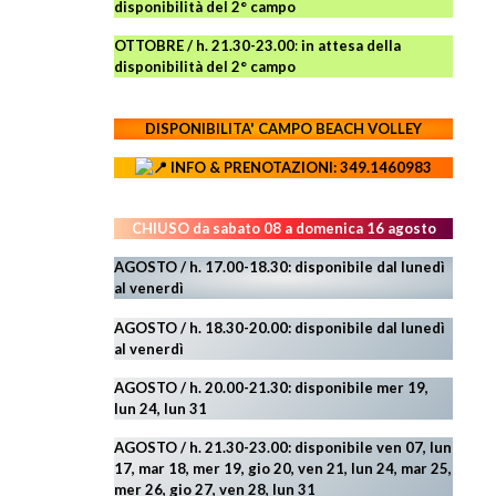
disponibilità del 2° campo
OTTOBRE / h. 21.30-23.00
:
in attesa della
disponibilità del 2° campo
DISPONIBILITA' CAMPO
BEACH VOLLEY
INFO & PRENOTAZIONI: 349.1460983
CHIUSO da sabato 08 a domenica 16 agosto
AGOSTO / h. 17.00-18.30: disponibile dal lunedì
al venerdì
AGOSTO
/ h. 18.30-20.00: disponibile
dal lunedì
al venerdì
AGOSTO / h. 20.00-21.30: disponibile mer 19,
lun 24,
lun 31
AGOSTO
/ h. 21.30-23.00:
disponibile ven 07, lun
17, mar 18, mer 19, gio 20, ven 21, lun 24, mar 25,
mer 26, gio 27, ven 28, lun 31