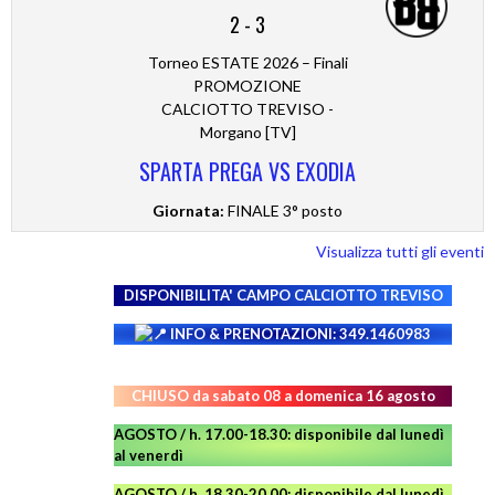
2
-
3
Torneo ESTATE 2026 – Finali
PROMOZIONE
CALCIOTTO TREVISO -
Morgano [TV]
SPARTA PREGA VS EXODIA
Giornata:
FINALE 3° posto
Visualizza tutti gli eventi
DISPONIBILITA' CAMPO
CALCIOTTO TREVISO
INFO & PRENOTAZIONI: 349.1460983
CHIUSO da sabato 08 a domenica 16 agosto
AGOSTO / h. 17.00-18.30: disponibile dal lunedì
al venerdì
AGOSTO
/ h. 18.30-20.00: disponibile
dal lunedì